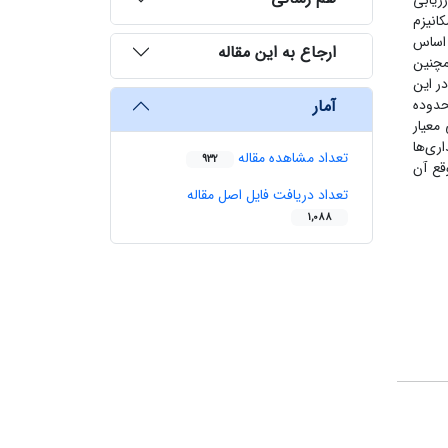
زیابی
انیزم
ر اساس
ارجاع به این مقاله
مچنین
ر این
آمار
حدوده
معیار
ری‌ها
تعداد مشاهده مقاله
932
قع آن
تعداد دریافت فایل اصل مقاله
1,088