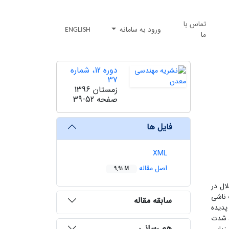
تماس با
ورود به سامانه
ENGLISH
ما
دوره 12، شماره
37
زمستان 1396
صفحه
39-52
فایل ها
XML
اصل مقاله
9.91 M
ال در
 ناشی
سابقه مقاله
پدیده
، شدت
هم رسانی