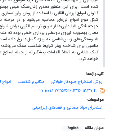
ناپایداری و جهت‌یافتگی شکست‌های قریب‌الوقوع که در حین
شده است. برای این منظور معدن زغال‌سنگ طبس به­عنوا
کانونی امواج لرزه‌ای القایی با استفاده از روش وارونه‌ساز
شکل موج امواج لرزه‌ای محاسبه می‌شود و در مرحله ب
جهت‌یافتگی ناپایداری‌ها از طریق ترسیم الگوی پراش امو
معدن به­صورت نیروی دوقطبی برداری خطی بوده که مت
ناپیوستگی‌های زمین‌شناسی به ویژه گسل‌ها رخ داده است.
مناسبی برای شناخت بهتر شرایط شکست سنگ می‌باشد؛ به­ط
کمک شایانی به اتخاذ اقدامات پیشگیرانه از جمله اصلا
خواهد کرد.
کلیدواژه‌ها
روش استخراج جبهه‌کار طولانی
مکانیزم شکست
امواج ل
20.1001.1.17357616.1396.12.37.4.1
موضوعات
استخراج مواد معدنی و فضاهای زیرزمینی
عنوان مقاله
English