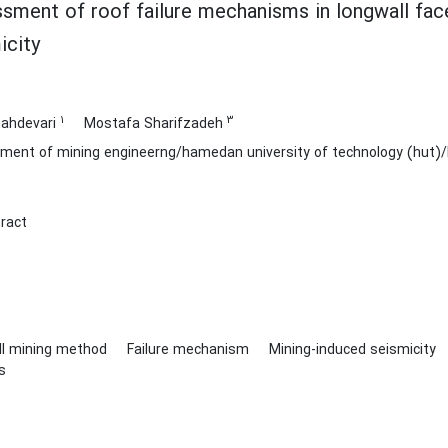
sment of roof failure mechanisms in longwall fac
icity
1
3
mahdevari
Mostafa Sharifzadeh
ment of mining engineerng/hamedan university of technology (hut)
ract
ll mining method
Failure mechanism
Mining-induced seismicity
s