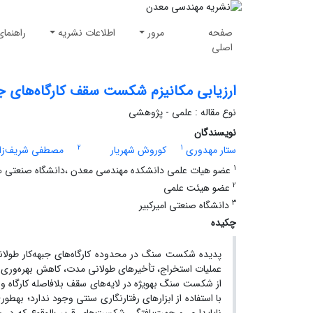
صفحه
مرور
اطلاعات نشریه
راهنمای
اصلی
ارزیابی مکانیزم شکست سقف کارگاه‌های جبهه
نوع مقاله : علمی - پژوهشی
نویسندگان
2
1
ستار مهدوری
کوروش شهریار
مصطفی شریف‌زاد
1
عضو هیات علمی دانشکده مهندسی معدن ،دانشگاه صنعتی ه
2
عضو هیئت علمی
3
دانشگاه صنعتی امیرکبیر
چکیده
پدیده شکست سنگ در محدوده کارگاه‌های جبهه‌کار طولان
عملیات استخراج، تأخیرهای طولانی مدت، کاهش بهره‌وری 
از شکست سنگ به­ویژه در لایه‌های سقف بلافاصله کارگاه و
با استفاده از ابزارهای رفتارنگاری سنتی وجود ندارد؛ به