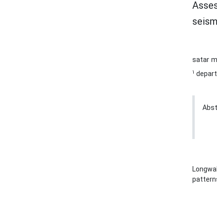
Asses
seism
satar 
1
depart
Abst
Longwa
pattern