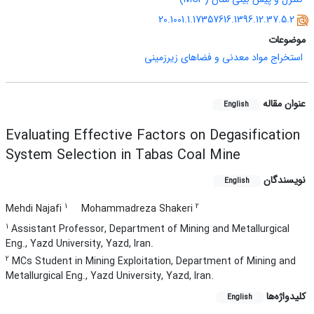
20.1001.1.17357616.1396.12.37.5.2
موضوعات
استخراج مواد معدنی و فضاهای زیرزمینی
عنوان مقاله
English
Evaluating Effective Factors on Degasification
System Selection in Tabas Coal Mine
نویسندگان
English
1
2
Mehdi Najafi
Mohammadreza Shakeri
1
Assistant Professor, Department of Mining and Metallurgical
Eng., Yazd University, Yazd, Iran.
2
MCs Student in Mining Exploitation, Department of Mining and
Metallurgical Eng., Yazd University, Yazd, Iran.
کلیدواژه‌ها
English