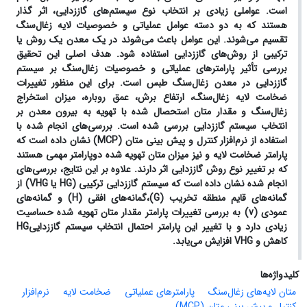
است. عواملی زیادی بر انتخاب نوع سیستم‌های گاززدایی، اثر گذار
هستند که به دو دسته عوامل عملیاتی و خصوصیات لایه زغال‌سنگ
تقسیم می‌شوند. این عوامل باعث می‌شوند در یک معدن یک روش یا
ترکیبی از روش‌های گاززدایی استفاده شود. هدف اصلی این تحقیق
بررسی تأثیر پارامترهای عملیاتی و خصوصیات زغال‌سنگ بر سیستم
گاززدایی در معدن زغال‌سنگ طبس است. برای این منظور تغییرات
ضخامت لایه زغال‌سنگ، ارتفاع برش، عمق روباره، میزان استخراج
زغال‌سنگ و مقدار متان استحصال شده با تهویه به بیرون معدن بر
انتخاب سیستم گاززدایی بررسی شده است. بررسی‌های انجام شده با
استفاده از نرم‌افزار کنترل و پیش بینی متان (
MCP
) نشان داده است که
پارامتر ضخامت لایه و نیز میزان متان تهویه شده دوپارامتر مهمی هستند
که بر تغییر نوع روش گاززدایی اثر دارند. علاوه بر این نتایج، بررسی‌های
انجام شده نشان داده است که سیستم گاززدایی ترکیبی (
HG
یا
VHG
) از
گمانه‌های قایم منطقه تخریب (
G
)،گمانه‌های افقی (
H
) و گمانه‌های
عمودی
(
v
)
به بررسی تغییرات پارامتر مقدار متان تهویه شده حساسیت
زیادی دارد و با تغییر این پارامتر احتمال انتخاب سیستم گاززدایی
HG
کاهش و
VHG
افزایش می‌یابد.
کلیدواژه‌ها
متان لایه‌های زغال‌سنگ
پارامترهای عملیاتی
ضخامت لایه
نرم‌افزار
کنترل و پیش بینی متان (MCP)