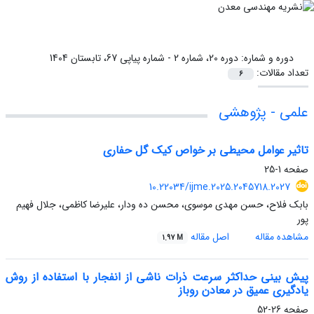
دوره و شماره:
دوره 20، شماره 2 - شماره پیاپی 67، تابستان 1404
تعداد مقالات:
6
علمی - پژوهشی
تاثیر عوامل محیطی بر خواص کیک گل حفاری
صفحه
1-25
10.22034/ijme.2025.2045718.2027
بابک فلاح، حسن مهدی موسوی، محسن ده ودار، علیرضا کاظمی، جلال فهیم
پور
مشاهده مقاله
اصل مقاله
1.97 M
پیش بینی حداکثر سرعت ذرات ناشی از انفجار با استفاده از روش
یادگیری عمیق در معادن روباز
صفحه
26-52