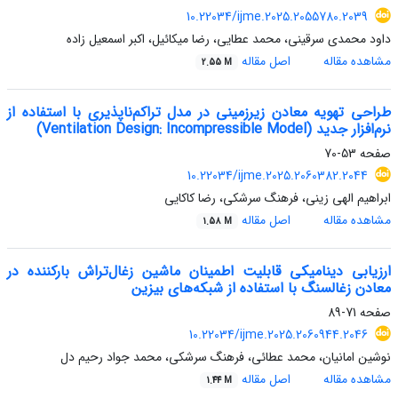
10.22034/ijme.2025.2055780.2039
داود محمدی سرقینی، محمد عطایی، رضا میکائیل، اکبر اسمعیل زاده
مشاهده مقاله
اصل مقاله
2.55 M
طراحی تهویه معادن زیرزمینی در مدل تراکم‌ناپذیری با استفاده از
نرم‌افزار جدید (Ventilation Design: Incompressible Model)
صفحه
53-70
10.22034/ijme.2025.2060382.2044
ابراهیم الهی زینی، فرهنگ سرشکی، رضا کاکایی
مشاهده مقاله
اصل مقاله
1.58 M
ارزیابی دینامیکی قابلیت اطمینان ماشین زغال‌تراش بارکننده در
معادن زغالسنگ با استفاده از شبکه‌های بیزین
صفحه
71-89
10.22034/ijme.2025.2060944.2046
نوشین امانیان، محمد عطائی، فرهنگ سرشکی، محمد جواد رحیم دل
مشاهده مقاله
اصل مقاله
1.44 M