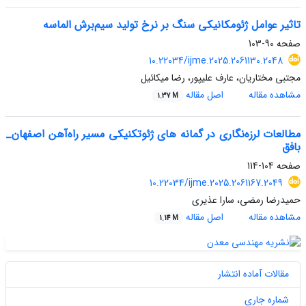
تاثیر عوامل ژئومکانیکی سنگ بر نرخ تولید سیم‌برش الماسه
صفحه
90-103
10.22034/ijme.2025.2061130.2048
مجتبی مختاریان، عارف علیپور، رضا میکائیل
مشاهده مقاله
اصل مقاله
1.37 M
مطالعات لرزه‌نگاری در گمانه های ژئوتکنیکی مسیر راه‌آهن اصفهان_
بافق
صفحه
104-114
10.22034/ijme.2025.2061167.2049
حمیدرضا رمضی، سارا عذیری
مشاهده مقاله
اصل مقاله
1.14 M
مقالات آماده انتشار
شماره جاری