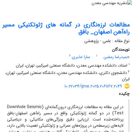
مطالعات لرزه‌نگاری در گمانه های ژئوتکنیکی مسیر
راه‌آهن اصفهان_ بافق
نوع مقاله : علمی - پژوهشی
نویسندگان
2
1
حمیدرضا رمضی
سارا عذیری
1
استاد، دانشکده مهندسی معدن، دانشگاه صنعتی امیرکبیر، تهران، ایران
2
دانشجوی دکتری، دانشکده مهندسی معدن، دانشگاه صنعتی امیرکبیر، تهران،
ایران
10.22034/ijme.2025.2061167.2049
چکیده
در این مقاله به مطالعات لرزه‌نگاری درون‌گمانه‌ای (Downhole Seismic
Test) در دو گمانه ژئوتکنیکی واقع در مسیر راه‌آهن اصفهان-بافق
پرداخته‌شده است. ارزیابی دقیق ویژگی‌های مکانیکی و دینامیکی
لایه‌های زیرسطحی در پروژه‌های عمرانی و ژئوتکنیکی اهمیت بالایی دارد،
اما روش‌های مرسوم (غیر ژئوفیزیکی)اغلب هزینه‌بر و زمان‌بر هستند.