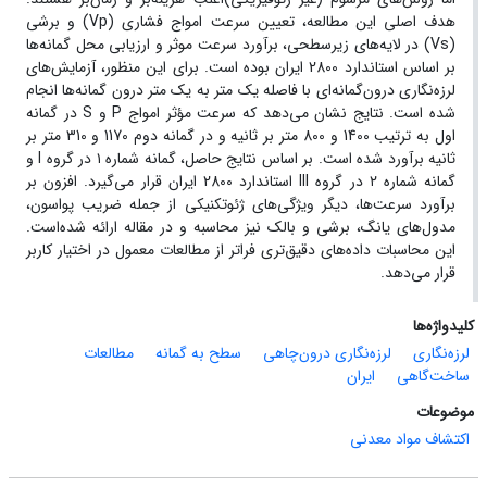
هدف اصلی این مطالعه، تعیین سرعت امواج فشاری (Vp) و برشی
(Vs) در لایه‌های زیرسطحی، برآورد سرعت موثر و ارزیابی محل گمانه‌ها
بر اساس استاندارد 2800 ایران بوده است. برای این منظور، آزمایش‌های
لرزه‌نگاری درون‌گمانه‌ای با فاصله یک متر به یک متر درون گمانه‌ها انجام
شده است. نتایج نشان می‌دهد که سرعت مؤثر امواج P و S در گمانه
اول به ترتیب 1400 و 800 متر بر ثانیه و در گمانه دوم 1170 و 310 متر بر
ثانیه برآورد شده است. بر اساس نتایج حاصل، گمانه شماره ۱ در گروه I و
گمانه شماره ۲ در گروه III استاندارد 2800 ایران قرار می‌گیرد. افزون بر
برآورد سرعت‌ها، دیگر ویژگی‌های ژئوتکنیکی از جمله ضریب پواسون،
مدول‌های یانگ، برشی و بالک نیز محاسبه و در مقاله ارائه شده‌است.
این محاسبات داده‌های دقیق‌تری فراتر از مطالعات معمول در اختیار کاربر
قرار می‌دهد.
کلیدواژه‌ها
لرزه‌نگاری
لرزه‌نگاری درون‌چاهی
سطح به گمانه
مطالعات
ساخت‌گاهی
ایران
موضوعات
اکتشاف مواد معدنی