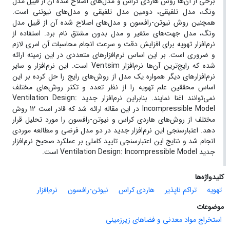
برخی از آن‌ها روش هاردی کراس و مدل‌های اصلاح شده آن از قبیل مدل
ونگ، مدل تلفیقی، دومین مدل تلفیقی و مدل‌های نیوتنی است.
همچنین روش نیوتن-رافسون و مدل‌های اصلاح شده آن از قبیل مدل
ونگ، مدل جهت‌های متغیر و مدل بدون مشتق نام برد. استفاده از
نرم‌افزار تهویه برای افزایش دقت و سرعت انجام محاسبات آن امری لازم
و ضروری است. بر این اساس نرم‌افزارهای متعددی در این زمینه ارائه
شده که رایج‌ترین آن‌ها نرم‌افزار Ventsim است. این نرم‌افزار و سایر
نرم‌افزارهای دیگر همواره یک مدل از روش‌های رایج را حل کرده بر این
اساس محققین علم تهویه را از نظر تعدد و تکثر روش‌های مختلف
نمی‌توانند اغنا نمایند. بنابراین نرم‌افزار جدید Ventilation Design:
Incompressible Model در این مقاله ارائه شد که قادر است 12 روش
مختلف از روش‌های هاردی کراس و نیوتن-رافسون را مورد تحلیل قرار
دهد. اعتبارسنجی این نرم‌افزار جدید در دو مدل فرضی و مطالعه موردی
انجام شد و نتایج این اعتبارسنجی تایید کاملی بر عملکرد صحیح نرم‌افزار
جدید Ventilation Design: Incompressible Model است.
کلیدواژه‌ها
تهویه
تراکم ناپذیر
هاردی کراس
نیوتن-رافسون
نرم‌افزار
موضوعات
استخراج مواد معدنی و فضاهای زیرزمینی