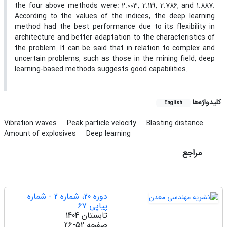
the four above methods were: 2.003, 2.119, 2.786, and 1.887.
According to the values of the indices, the deep learning
method had the best performance due to its flexibility in
architecture and better adaptation to the characteristics of
the problem. It can be said that in relation to complex and
uncertain problems, such as those in the mining field, deep
learning-based methods suggests good capabilities.
کلیدواژه‌ها
English
Vibration waves
Peak particle velocity
Blasting distance
Amount of explosives
Deep learning
مراجع
دوره 20، شماره 2 - شماره
پیاپی 67
تابستان 1404
صفحه
26-52