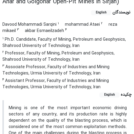
Ahar and Golgohar Open-Pit Mines in Sirjan)
نویسندگان
English
1
2
Davood Mohammadi Sarqini
mohammad Ataei
reza
3
4
mikaeil
akbar Esmaeilzadeh
1
Ph.D. Candidate, Faculty of Mining, Petroleum and Geophysics,
Shahrood University of Technology, Iran
2
Professor, Faculty of Mining, Petroleum and Geophysics,
Shahrood University of Technology, Iran
3
Associate Professor, Faculty of Industries and Mining
Technologies, Urmia University of Technology, Iran
4
Assistant Professor, Faculty of Industries and Mining
Technologies, Urmia University of Technology, Iran
چکیده
English
Mining is one of the most important economic driving
sectors of any country, and its production rate is highly
dependent on the quality of the blasting process, which is
considered one of the most common exploitation methods.
One of the main challenges during the blasting process is