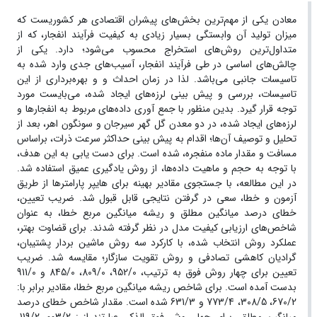
معادن یکی از مهم‌ترین بخش‌های پیشران اقتصادی هر کشوریست که
میزان تولید آن وابستگی بسیار زیادی به کیفیت فرآیند انفجار، که از
متداول‌ترین روش‌های استخراج محسوب می‌شود؛ دارد. یکی از
چالش‌های اساسی در طی فرآیند انفجار، آسیب‌های جدی وارد شده به
تاسیسات جانبی می‌باشد. لذا در زمان احداث و و بهره‌برداری از این
تاسیسات، بررسی و پیش بینی لرزه‌های ایجاد شده، می‌بایست مورد
توجه قرار گیرد. بدین منظور با جمع آوری داده‌های مربوط به انفجارها و
لرزه‌های ایجاد شده، در دو معدن گل گهر سیرجان و سونگون اهر، بعد از
تحلیل و توصیف آن‌ها؛ اقدام به پیش بینی حداکثر سرعت ذرات، براساس
مسافت و مقدار ماده منفجره، شده است. برای دست یابی به این هدف،
با توجه به حجم و ماهیت داده‌ها، از روش یادگیری عمیق استفاده شد.
در این مطالعه، با جستجوی مقادیر بهینه برای‌ هایپر پارامترها از طریق
آزمون و خطا، سعی در گرفتن نتایجی قابل قبول شد. ضریب تعیین،
خطای درصد میانگین مطلق و ریشه میانگین مربع خطا، به عنوان
شاخص‌های ارزیابی کیفیت مدل در نظر گرفته شدند. برای قضاوت بهتر،
عملکرد روش انتخاب شده، با کارکرد سه روش ماشین بردار پشتیبان،
گرادیان کاهشی تصادفی و روش تقویت سازگار؛ مقایسه شد. ضریب
تعیین برای چهار روش فوق به ترتیب، 952/0، 809/0، 845/0 و 911/0
بدست آمده است. برای شاخص ریشه میانگین مربع خطا، مقادیر برابر با:
670/2، 308/5، 773/4 و 631/3 شده است. مقدار شاخص خطای درصد