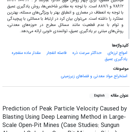
میانگین مطلق، برای چهار روش فوق الذکر، عبارتند از : 003/2، 119/2،
786/2 و 887/1 است. با توجه به مقادیر شاخص‌ها، روش یادگیری عمیق
با توجه به انعطاف در معماری و انطباق بهتر با ویژگی‌های مسئله، بهترین
عملکرد را داشته است. می‌توان بیان کرد در ارتباط با مسائلی با پیچیدگی
و توام با عدم قطعیت مانند مسائل مطرح در حوزه‌های معدنی،
روش‌های مبتنی بر یادگیری عمیق، توانمندی خوبی ارائه می‌دهد.
کلیدواژه‌ها
امواج لرزه‌ای
حداکثر سرعت ذره
فاصله انفجار
مقدار ماده منفجره
یادگیری عمیق
موضوعات
استخراج مواد معدنی و فضاهای زیرزمینی
عنوان مقاله
English
Prediction of Peak Particle Velocity Caused by
Blasting Using Deep Learning Method in Large-
Scale Open-Pit Mines (Case Studies: Sungun