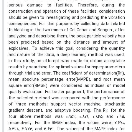
serious damage to facilities. Therefore, during the
construction and operation of these facilities, consideration
should be given to investigating and predicting the vibration
consequences. For this purpose, by collecting data related
to blasting in the two mines of Gol Gohar and Songun , after
analyzing and describing them, the peak particle velocity has
been predicted based on the distance and amount of
explosives. To achieve this goal, considering the quantity
and nature of the data, a deep learning method was used.
In this study, an attempt was made to obtain acceptable
results by searching for optimal values for hyperparameters
through trial and error. The coefficient of determination(R2),
mean absolute percentage error(MAPE), and root mean
square error(RMSE) were considered as indices of model
quality evaluation. For better judgment, the performance of
the selected method was compared with the performance
of three methods: support vector machine, stochastic
gradient descent, and adaptive boosting. The R2, for the
four above methods was 0.952, 0.809, 0.845, and 0.911,
respectively. For the RMSE index, the values were: 2.670,
5.308, 4.773, and 3.631. The values of the MAPE index for