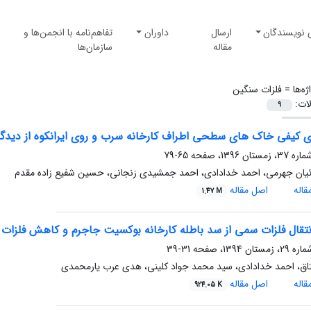
 نویسندگان
ارسال
داوران
تفاهم‌نامه با انجمن‌ها و
مقاله
سازمان‌ها
ژه‌ها =
فلزات سنگین
لات:
9
دی کیفی خاک های سطحی اطراف کارخانه سرب و روی ایرانکوه از دید
65-79
ئیان جهرمی، احمد خدادادی، احمد جمشیدی زنجانی، حسین شفیع زاده مقدم
اله
اصل مقاله
1.47 M
نتقال فلزات سمی از سد باطله کارخانه بوکسیت جاجرم و کاهش فلزات 
31-39
تاق، احمد خدادادی، سید محمد جواد کلینی، هدی عرب یارمحمدی
اله
اصل مقاله
924.05 K