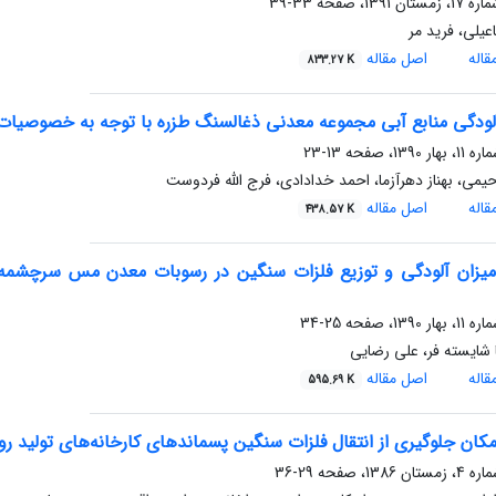
33-39
عیلی، فرید مر
اله
اصل مقاله
833.27 K
لودگی منابع آبی مجموعه معدنی ذغالسنگ طزره با توجه به خصوصیات
13-23
می، بهناز دهرآزما، احمد خدادادی، فرج الله فردوست
اله
اصل مقاله
438.57 K
 میزان آلودگی و توزیع فلزات سنگین در رسوبات معدن مس سرچشمه ب
25-34
شایسته فر، علی رضایی
اله
اصل مقاله
595.69 K
کان جلوگیری از انتقال فلزات سنگین پسماندهای کارخانه‌های تولید 
29-36