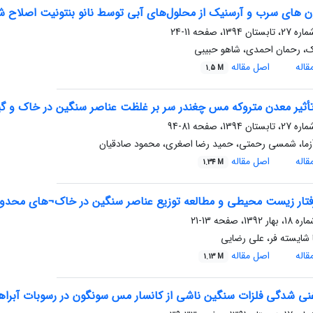
 های سرب و آرسنیک از محلول‌های آبی توسط نانو بنتونیت اصلاح ش
11-24
، رحمان احمدی، شاهو حبیبی
اله
اصل مقاله
1.5 M
 تأثیر معدن متروکه مس چغندر سر بر غلظت عناصر سنگین در خاک و گ
81-94
رآزما، شمسی رحمتی، حمید رضا اصغری، محمود صادقیان
اله
اصل مقاله
1.34 M
فتار زیست محیطی و مطالعه توزیع عناصر سنگین در خاک¬های محد
13-21
شایسته فر، علی رضایی
اله
اصل مقاله
1.13 M
نی شدگی فلزات سنگین ناشی از کانسار مس سونگون در رسوبات آبراه