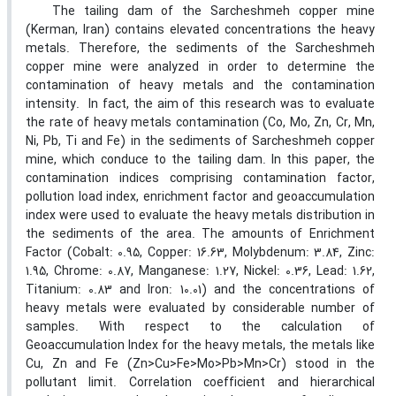
The tailing dam of the Sarcheshmeh copper mine
(Kerman, Iran) contains elevated concentrations the heavy
metals. Therefore, the sediments of the Sarcheshmeh
copper mine were analyzed in order to determine the
contamination of heavy metals and the contamination
intensity. In fact, the aim of this research was to evaluate
the rate of heavy metals contamination (Co, Mo, Zn, Cr, Mn,
Ni, Pb, Ti and Fe) in the sediments of Sarcheshmeh copper
mine, which conduce to the tailing dam. In this paper, the
contamination indices comprising contamination factor,
pollution load index, enrichment factor and geoaccumulation
index were used to evaluate the heavy metals distribution in
the sediments of the area. The amounts of Enrichment
Factor (Cobalt: 0.95, Copper: 16.63, Molybdenum: 3.84, Zinc:
1.95, Chrome: 0.87, Manganese: 1.27, Nickel: 0.36, Lead: 1.62,
Titanium: 0.83 and Iron: 10.01) and the concentrations of
heavy metals were evaluated by considerable number of
samples. With respect to the calculation of
Geoaccumulation Index for the heavy metals, the metals like
Cu, Zn and Fe (Zn>Cu>Fe>Mo>Pb>Mn>Cr) stood in the
pollutant limit. Correlation coefficient and hierarchical