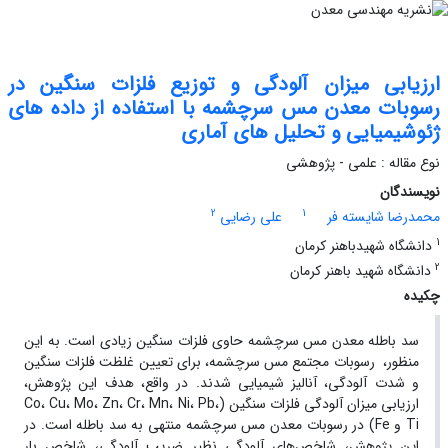
ارزیابی میزان آلودگی و توزیع فلزات سنگین در
رسوبات معدن مس سرچشمه با استفاده از داده های
ژئوشیمیایی و تحلیل های آماری
نوع مقاله : علمی - پژوهشی
نویسندگان
2
1
محمدرضا شایسته فر
علی رضایی
1
دانشگاه شهیدباهنر کرمان
2
دانشگاه شهید باهنر کرمان
چکیده
سد باطله معدن مس سرچشمه حاوی فلزات سنگین زیادی است. به این
منظور، رسوبات مجتمع مس سرچشمه، برای تعیین غلظت فلزات سنگین
و شدت آلودگی، آنالیز شیمیایی شدند. در واقع، هدف این پژوهش،
ارزیابی میزان آلودگی فلزات سنگین (Co، Cu، Mo، Zn، Cr، Mn، Ni، Pb،
Ti و Fe) در رسوبات معدن مس سرچشمه منتهی به سد باطله است. در
این پژوهش، شاخص‌های آلودگی نظیر ضریب آلودگی، شاخص بار