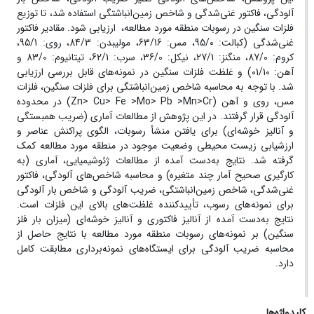
آلودگی، فاکتور غنی‌شدگی و شاخص زمین‌انباشتگی استفاده شد، تا توزیع
فلزات سنگین در رسوبات منطقه مورد مطالعه، ارزیابی شود. مقادیر فاکتور
غنی‌شدگی (کبالت: 95/0، مس: 63/16، مولیبدن: 84/3، روی: 95/1،
کروم: 87/0، منگنز: 27/1، نیکل: 36/0، سرب: 62/1، تیتانیوم: 83/0 و
آهن: 01/10) و غلظت فلزات سنگین در نمونه‌های قابل بررسی ارزیابی
شد. با توجه به محاسبه شاخص زمین‌انباشتگی برای فلزات سنگین، فلزات
مس، روی و آهن (Zn> Cu> Fe >Mo> Pb >Mn>Cr) در محدوده
آلودگی قرار گرفتند. در این پژوهش از مطالعات آماری (ضریب همبستگی
و آنالیز خوشه‌ای) برای یافتن منشأ رسوبات، الگوی پراکنش عناصر و
ارزشیابی زیست محیطی وضعیت موجود در منطقه مورد مطالعه کمک
گرفته شد. نتایج به‌دست آمده از مطالعات ژئوشیمیایی، آماری (به
کارگیری صحیح آمار چند متغیره) و محاسبه شاخص‌های آلودگی، فاکتور
غنی‌شدگی، شاخص زمین‌انباشتگی، ضریب آلودگی و شاخص بار آلودگی
برای نمونه‌های رسوب، تأییدکننده غلظت‌های بالای این فلزات است.
نتایج به‌دست آمده از آنالیز فاکتوری و آنالیز خوشه‌ای (میزان بار فلز
سنگین) بر نمونه‌های رسوبات منطقه مورد مطالعه با نتایج حاصل از
محاسبه ضریب آلودگی برای ایستگاه‌های نمونه‌برداری مطابقت کامل
دارد.
کلیدواژه‌ها