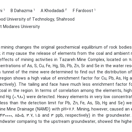
1
1
2
1
mi
B Dahazma
A Khodadadi
F Fardoost
od University of Technology, Shahrood
t Modares University
 mining changes the original geochemical equilibrium of rock bodies
; it may cause the release of elements from the coal and ambient r
effects of mining activities in Tazareh Mine Complex, located on 
entrations of As, S, Cu, Fe, Hg, Sb, Pb, Zn, Sr and Se in the water re
 tunnel of the mine were determined to find out the distribution o
 region shows a high value of enrichment factor for Cu, Pb, As, Hg and
ectively). The tailing and face have much less enrichment factor
coal in the region. In terms of correlation among the elements, hig
nd Hg (0.980) were detected. Heavy elements in very low concentrati
less than the detection limit for Pb, Zn, Fe, As, Sb, Hg and Se) w
line Mine Drainage (NAMD) with pH=7.6. Mining, however, caused an el
430000, 8505, 3.7, 1.5 and 3 ppb, respectively) in the groundwate
ndwater comparing to the upstream groundwater, showed the highes