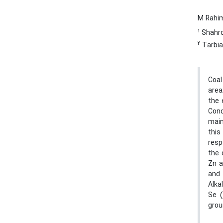
M Rahi
1
Shahro
2
Tarbia
Coal
area
the 
Conc
main
this
resp
the 
Zn a
and 
Alka
Se (
grou