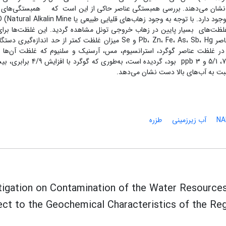
ق نشان می‌دهند. بررسی همبستگی عناصر حاکی از این است که همبستگی‌های ب
نیز بین آهن و سرب (929/0) و نیز روی با جیوه (980/0) وجود دارد. با توجه به وجود زهاب‌های قلیایی طبیعی یا e
قه، عناصر سنگین با غلظت‌های بسیار پایین در زهاب خروجی تونل مشاهده گردید. این غلظت‌ها برا
عناصر Cu و Sr به‌ترتیب 1/3 و 2501 ppb بود و برای عناصر Pb، Zn، Fe، As، Sb، Hg و Se میزان غلظت کمتر از حد اندازه
 در غلظت عناصر گوگرد، استرانسیوم، مس، آرسنیک و سلنیوم که غلظت آن‌ها 
زیرزمینی پایین دست منطقه به‌ترتیب 430000، 8505، 7/3، 5/1 و 3 ppb بود، گردیده است، ب
بت به آب‌های بالا دست نشان می‌دهد.
N
آب زیرزمینی
طزره
tigation on Contamination of the Water Resource
ct to the Geochemical Characteristics of the Re