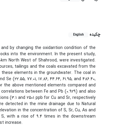
چکیده
English
 and by changing the oxidantion condition of the
ocks into the environment. In the present study,
70km North West of Shahrood, were investigated.
sources, tailings and the coals excavated from the
f these elements in the groundwater. The coal in
 Se (22.55, 77.01, 17.86, 44.64, 61.95, and 486.40,
 for the above mentioned elements compared and
h correlations between Fe and Pb (0.929) and also
ons (3.1 and 2501 ppb for Cu and Sr, respectively
ere detected in the mine drainage due to Natural
evation in the concentration of S, Sr, Cu, As and
r. S, with a rise of 9.4 times in the downstream
t increase.