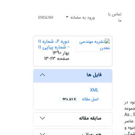
تماس با
ورود به سامانه
ENGLISH
ما
دوره 6، شماره 11
- شماره پیاپی 11
بهار 1390
صفحه
13-23
فایل ها
XML
اصل مقاله
438.57 K
ود در
جموعه
پرداخته شده است. به این منظور با تعیین غلظت عناصر As , S , Cu ,
سابقه مقاله
ن عناصر
یوه و
 غنی شدگی‌
هم رسانی