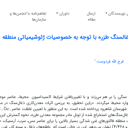
 نویسندگان
ارسال
داوران
تفاهم‌نامه با انجمن‌ها و
مقاله
سازمان‌ها
غالسنگ طزره با توجه به خصوصیات ژئوشیمیائی منطقه
1
فرج الله فردوست
 سنگی را بر هم می‌زند و با تغییریافتن شرایط اکسیداسیون محیط، عناصر موج
و وارد محیط می‏گردند. دراین تحقیق، به بررسی اثرات معدن‌کاری ذغال‌سنگ در م
معدنی طزره (تونل مادر)، واقع در 70 کیلومتری شمال غرب شهرستان شاهرود 
 منابع آبی، باطله‏ها و ذغال‌سنگ‌‌‌های استخراج شده از تونل مادر مجموعه‏ معدنی طزره، نحوه گسترش ای
نطقه فاکتورهای غنی شدگی بسیار بالایی را برای عناصر مس، سرب، آرسنیک، ج
سلنیوم (به ترتیب : 55/22، 01/77، 86/17، 64/44، 95/61 و 4/468) نشان می‌دهد. این در حالی است که باطله‌های ذغال و سینه کار،