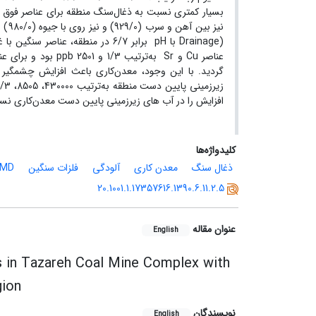
بسیار کمتری نسبت به ذغال‌سنگ منطقه برای عناصر فو
Drainage) با pH برابر 6/7 در منط
گردید. با این وجود، معدن‌کاری باعث افزایش چشمگیر
افزایش را در آب های زیرزمینی پایین دست معدن‌کاری نس
کلیدواژه‌ها
ذغال سنگ
معدن کاری
آلودگی
فلزات سنگین
AMD
20.1001.1.17357616.1390.6.11.2.5
عنوان مقاله
English
s in Tazareh Coal Mine Complex with
gion
نویسندگان
English