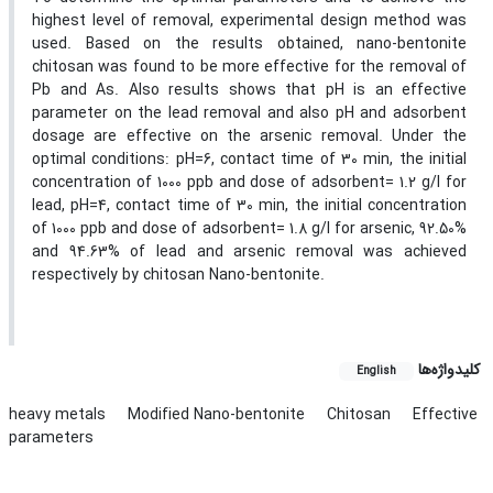
highest level of removal, experimental design method was
used. Based on the results obtained, nano-bentonite
chitosan was found to be more effective for the removal of
Pb and As. Also results shows that pH is an effective
parameter on the lead removal and also pH and adsorbent
dosage are effective on the arsenic removal. Under the
optimal conditions: pH=6, contact time of 30 min, the initial
concentration of 1000 ppb and dose of adsorbent= 1.2 g/l for
lead, pH=4, contact time of 30 min, the initial concentration
of 1000 ppb and dose of adsorbent= 1.8 g/l for arsenic, 92.50%
and 94.63% of lead and arsenic removal was achieved
respectively by chitosan Nano-bentonite.
کلیدواژه‌ها
English
heavy metals
Modified Nano-bentonite
Chitosan
Effective
parameters