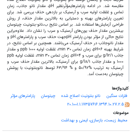
مقایسه شد. در ادامه پارامترهایمؤثّرنظیر pH، مقدار نانو جاذب، زمان
تماس و غلظت اولیه سرب و آرسنیک بر بازدهی حذف بررسی شد. برای
تعیین پارامتر‌های بهینه و دستیابی به بالاترین مقدار حذف، از روش
طراحی آزمایش‌ها استفاده شد. بر اساس نتایج ب،نانو‌-بنتونیت چیتوسان
بیشترین مقدار حذف یون‌های آرسنیک و سرب را نشان داد. علاوه‌براین
نتایج حاکی از مؤثر بودن پارامتر pHجهت حذف سرب و پارامتر‌های pH و
مقدار نانوجاذب در حذف آرسنیک می‌باشند. همچنین بر اساس نتایج، در
شرایط بهینه 6=pH، زمان تماس min 30، غلظت اولیه ppb 1000 و مقدار
جاذب g/l2/1 برای سرب و 4=pH، زمان تماس min 30، غلظت اولیه ppb
1000 و مقدار جاذب g/l8/1 برای آرسنیک، بالاترین مقدار حذف سرب و
آرسنیک به ترتیب %50/92 و % 63/94 توسط نانوبنتونیت با پوشش
چیتوسان به‌دست آمد.
کلیدواژه‌ها
فلزات سنگین
نانو بنتونیت اصلاح شده
چیتوسان
پارامترهای مؤثر
20.1001.1.17357616.1394.10.27.2.5
موضوعات
محیط زیست، بازسازی، ایمنی و بهداشت