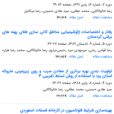
دوره 7، شماره 16، پاییز 1391، صفحه
89-99
رضا خالوکاکایی، محمد عطایی، سید هادی حسینی، رضا میکائیل
مشاهده مقاله
اصل مقاله
421.66 K
رفتار و اختصاصات ژئوشیمیایی مناطق کانی سازی طلای پهنه های
برشی کردستان
دوره 5، شماره 9، تابستان 1389، صفحه
27-36
رضا قوامی ریابی، میرمهدی سید رحیمی‌نیارق، رضا خالوکاکایی، محمد رضا هزاره
مشاهده مقاله
اصل مقاله
967.85 K
اولویت بندی بهره برداری از معادن سرب و روی زیرزمینی متروکه
استان یزد با استفاده از روش تسلط تقریبی 3
دوره 4، شماره 8، پاییز 1388، صفحه
67-76
سید هادی حسینی، محمد عطایی، رضا خالوکاکایی
مشاهده مقاله
اصل مقاله
271.27 K
بهینه‌سازی شرایط فلوتاسیون در کارخانه فسفات اسفوردی