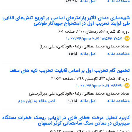
مشاهده مقاله
اصل مقاله
878.2 K
شبیه‌سازی عددی تأثیر پارامترهای اساسی بر توزیع تنش‌های القایی
طی فرایند تخریب اول در استخراج جبهه‌کار طولانی
دوره 16، شماره 53، زمستان 1400، صفحه
1-16
10.22034/ijme.2021.115543.1757
سجاد محمدی، محمد عطائی، رضا خالوکاکایی، علی میرزا
مشاهده مقاله
اصل مقاله
1.16 M
تخمین گام تخریب اول بر اساس قابلیت تخریب لایه های سقف
دوره 14، شماره 43، تابستان 1398، صفحه
64-49
10.22034/ijme.2019.36639
سجاد محمدی، محمد عطائی، رضا خالوکاکایی، علی میزاقربنعلی
مشاهده مقاله
اصل مقاله
اصل مقاله به زبان دوم
1.07 M
کاربرد تحلیل درخت خطای فازی در ارزیابی ریسک خطرات دستگاه
سیم‌برش در معادن سنگ ساختمانی کوثر اصفهان
دوره 13، شماره 39، تابستان 1397، صفحه
43-53