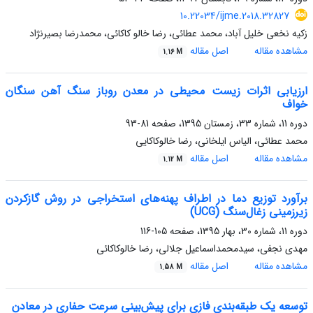
10.22034/ijme.2018.32827
زکیه نخعی خلیل آباد، محمد عطائی، رضا خالو کاکائی، محمدرضا بصیرنژاد
مشاهده مقاله
اصل مقاله
1.16 M
ارزیابی اثرات زیست محیطی در معدن روباز سنگ آهن سنگان
خواف
دوره 11، شماره 33، زمستان 1395، صفحه
81-93
محمد عطائی، الیاس ایلخانی، رضا خالوکاکایی
مشاهده مقاله
اصل مقاله
1.12 M
برآورد توزیع دما در اطراف پهنه‌های استخراجی در روش گازکردن
زیرزمینی زغال‌‌سنگ (UCG)
دوره 11، شماره 30، بهار 1395، صفحه
105-116
مهدی نجفی، سیدمحمداسماعیل جلالی، رضا خالوکاکائی
مشاهده مقاله
اصل مقاله
1.58 M
توسعه یک طبقه‌بندی فازی برای پیش‌بینی سرعت حفاری در معادن