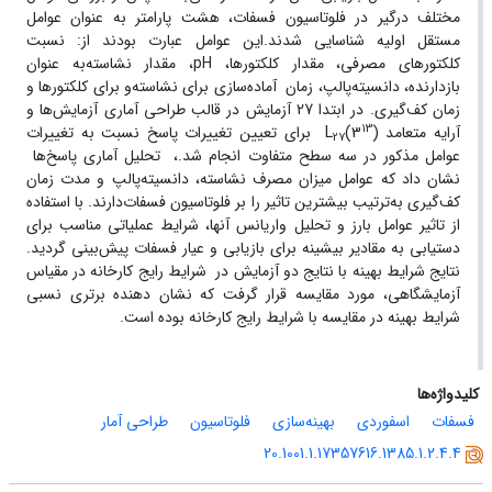
مختلف درگیر در فلوتاسیون فسفات، هشت پارامتر به عنوان عوامل
مستقل اولیه شناسایی شدند.‌این عوامل عبارت بودند از: نسبت
کلکتورهای مصرفی، مقدار کلکتورها، pH، مقدار نشاسته‌به عنوان
بازدارنده، دانسیته‌پالپ، زمان آماده‌سازی برای نشاسته‌و برای کلکتورها و
زمان کف‌گیری. در ابتدا 27 آزمایش در قالب طراحی آماری آزمایش‌ها و
13
آرایه متعامد L
(3
) برای تعیین تغییرات پاسخ نسبت به تغییرات
27
عوامل مذکور در سه سطح متفاوت انجام شد.، تحلیل آماری پاسخ‌ها
نشان داد که عوامل میزان مصرف نشاسته، دانسیته‌پالپ و مدت زمان
کف‌گیری به‌ترتیب بیشترین تاثیر را بر فلوتاسیون فسفات‌دارند. با استفاده
از تاثیر عوامل بارز و تحلیل واریانس آنها، شرایط عملیاتی مناسب برای
دستیابی به مقادیر بیشینه برای بازیابی و عیار فسفات پیش‌بینی گردید.
نتایج شرایط بهینه با نتایج دو آزمایش در شرایط رایج کارخانه در مقیاس
آزمایشگاهی، مورد مقایسه قرار گرفت که نشان دهنده برتری نسبی
شرایط بهینه در مقایسه با شرایط رایج کارخانه بوده است.
کلیدواژه‌ها
فسفات
اسفوردی
بهینه‌سازی
فلوتاسیون
طراحی آمار
20.1001.1.17357616.1385.1.2.4.4