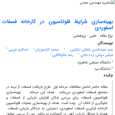
بهینه‌سازی شرایط فلوتاسیون در کارخانه فسفات
اسفوردی
نوع مقاله : علمی - پژوهشی
نویسندگان
2
1
1
سید ضیاءالدین شفائی تنکابنی
محمد کارآموزیان
خداکرم غریبی
1
1
فرامرز دولتی ارده جانی
رضا خالوکاکایی
1
دانشگاه صنعتی شاهرود
2
دانشگاه یزد
چکیده
مقاله حاضر حاصل مطالعات مرحله اول طرح بازیافت فسفات از نرمه در
مجتمع فسفات اسفوردی می‌باشد. هدف ‌این مرحله بهینه‌سازی
فلوتاسیون فسفات برای بررسی امکان افزایش بازیابی از فسفات و
جلوگیری از اتلاف آن بوده است. هدف از بهینه‌سازی عملیات فلوتاسیون
کارخانه فرآوری فسفات اسفوردی، دستیابی به حداکثر بازیابی فسفات
همراه با حداقل بازیابی آهن در کنسانتره می‌باشد. پس از بررسی عوامل