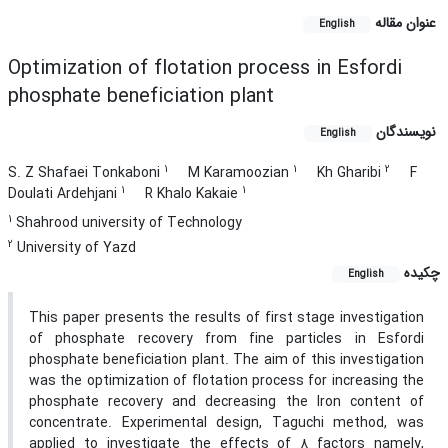
عنوان مقاله
English
Optimization of flotation process in Esfordi
phosphate beneficiation plant
نویسندگان
English
1
1
2
S. Z Shafaei Tonkaboni
M Karamoozian
Kh Gharibi
F
1
1
Doulati Ardehjani
R Khalo Kakaie
1
Shahrood university of Technology
2
University of Yazd
چکیده
English
This paper presents the results of first stage investigation
of phosphate recovery from fine particles in Esfordi
phosphate beneficiation plant. The aim of this investigation
was the optimization of flotation process for increasing the
phosphate recovery and decreasing the Iron content of
concentrate. Experimental design, Taguchi method, was
applied to investigate the effects of 8 factors namely,