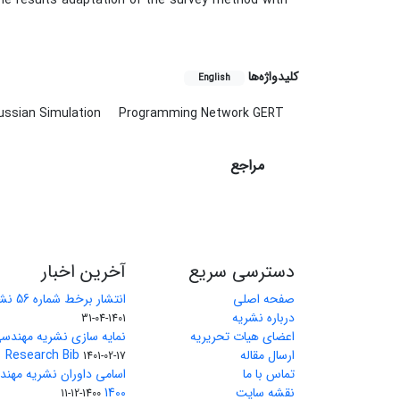
The results adaptation of the survey method with
کلیدواژه‌ها
English
ussian Simulation
Programming Network GERT
مراجع
دسترسی سریع
آخرین اخبار
صفحه اصلی
انتشار برخط شماره 56 نشریه مهندسی معدن
درباره نشریه
1401-04-31
اعضای هیات تحریریه
نمایه سازی نشریه مهندسی
ارسال مقاله
Research Bib
1401-02-17
تماس با ما
اسامی داوران نشریه مهن
نقشه سایت
1400
1400-12-11