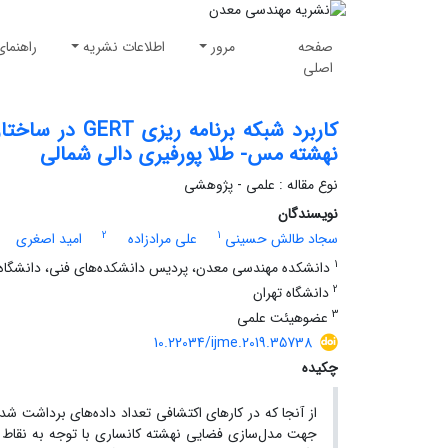
صفحه
مرور
اطلاعات نشریه
راهنمای
اصلی
کاربرد شبکه ب
نهشته مس- طلا پورفیری دالی شمالی
نوع مقاله : علمی - پژوهشی
نویسندگان
2
1
سجاد طالش حسینی
علی مرادزاده
امید اصغری
1
دانشکده مهندسی معدن، پردیس دانشکده‌های فنی، دانشگاه 
2
دانشگاه تهران
3
عضوهیئت علمی
10.22034/ijme.2019.35738
چکیده
از آنجا که در کارهای اکتشافی تعداد داده‌های برداشت ش
جهت مدل‌سازی فضایی نهشته کانساری با توجه به نقاط م