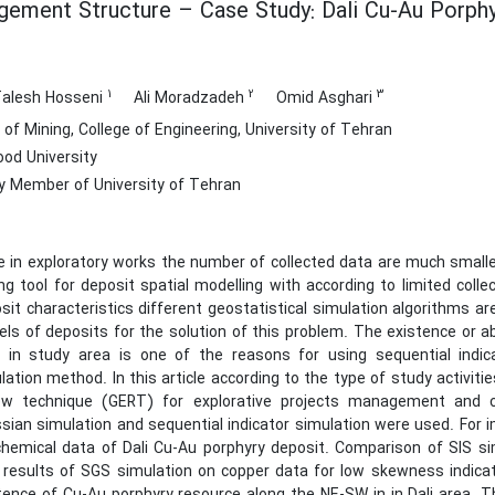
ement Structure – Case Study: Dali Cu-Au Porphy
1
2
3
Talesh Hosseni
Ali Moradzadeh
Omid Asghari
of Mining, College of Engineering, University of Tehran
od University
y Member of University of Tehran
e in exploratory works the number of collected data are much smalle
ng tool for deposit spatial modelling with according to limited coll
sit characteristics different geostatistical simulation algorithms ar
ls of deposits for the solution of this problem. The existence or a
 in study area is one of the reasons for using sequential indi
lation method. In this article according to the type of study activit
ew technique (GERT) for explorative projects management and c
sian simulation and sequential indicator simulation were used. For 
hemical data of Dali Cu-Au porphyry deposit. Comparison of SIS si
 results of SGS simulation on copper data for low skewness indica