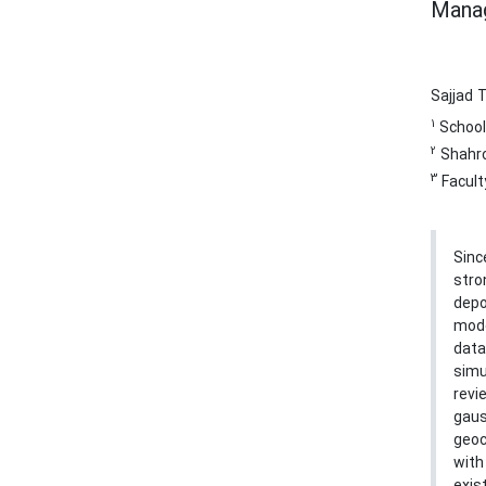
Manag
Sajjad 
1
School 
2
Shahro
3
Facult
Sinc
stro
depo
mode
data
simu
revi
gaus
geoc
with