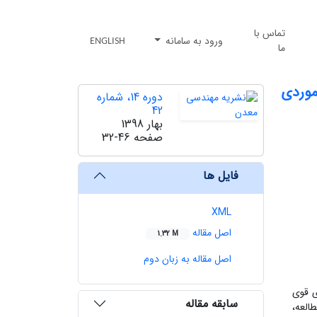
تماس با
ورود به سامانه
ENGLISH
ما
ه موردی
دوره 14، شماره
42
بهار 1398
صفحه
32-46
فایل ها
XML
اصل مقاله
1.32 M
اصل مقاله به زبان دوم
ی قوی
سابقه مقاله
العه،