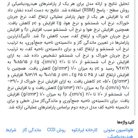
تحلیل نتایج و ارائه مدل برای هر یک از پارامترهای هیدرودینامیکی از
روش سطح - پاسخ (RSM) استفاده شد. نتایج به دست آمده نشان داد
که با افزایش هر یک از چهار پارامتر عملیاتی ارتفاع کف، نرخ جریان
خوراک، نرخ آب شستشو و نرخ هوا، Ɛg افزایش و ρc کاهش یافت.
همچنین افزایش نرخ هوا و نرخ آب شستشو سبب افزایش fρ و افزایش
نرخ جریان خوراک و ارتفاع کف، سبب کاهش fρ شد. تأثیرگذارترین
پارامترها در تعیین ماندگی گاز و دانسیته‌ی ناحیه جمع‌آوری، به ترتیب
نرخ آب شستشو و ارتفاع کف و برای دانسیته‌ی ناحیه کف، به ترتیب
نرخ جریان خوراک و نرخ آب شستشو تشخیص داده شد. به ازای
افزایش نرخ آب شستشو از 1/0 تا 2/0 (cm/s)، Ɛg از 85/15% به
97/19% رسید و ρc به میزان 1/0 (g/cm3) کاهش یافت. همچنین با
افزایش ارتفاع کف از 45 تا 65 cm ، Ɛg از 01/15% به 13/19% افزایش و
ρc 05/0 (g/cm3) کاهش یافت. به ازای افزایش نرخ خوراک از 39/0–
91/0 (cm/s)، fρ به میزان 17/0 (g/cm3) کاهش یافت و با افزایش نرخ
آب شستشو از 1/0 تا 2/0 (cm/s)، fρ به میزان 1/0 (g/cm3) افزایش
یافت. برای دانسیته‌ی ناحیه جمع‌آوری و ماندگی‌گاز مدل خطی و برای
دانسیته ناحیه کف مدل درجه دوم براساس پارامترهای عملیاتی ارائه شد.
کلیدواژه‌ها
فلوتاسیون ستونی
کارخانه ایرانکوه
روش CCD
ماندگی گاز
شرایط
هیدرودینامیکی