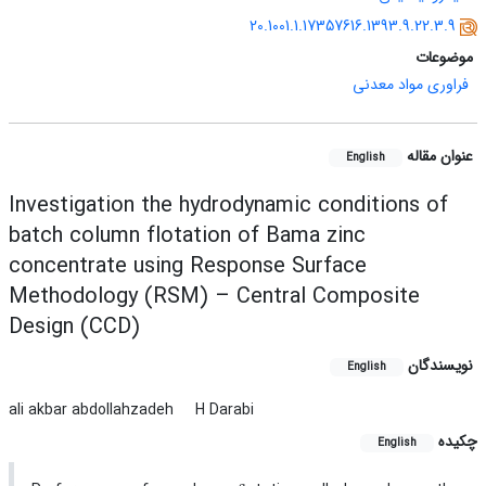
20.1001.1.17357616.1393.9.22.3.9
موضوعات
فراوری مواد معدنی
عنوان مقاله
English
Investigation the hydrodynamic conditions of
batch column flotation of Bama zinc
concentrate using Response Surface
Methodology (RSM) – Central Composite
Design (CCD)
نویسندگان
English
ali akbar abdollahzadeh
H Darabi
چکیده
English