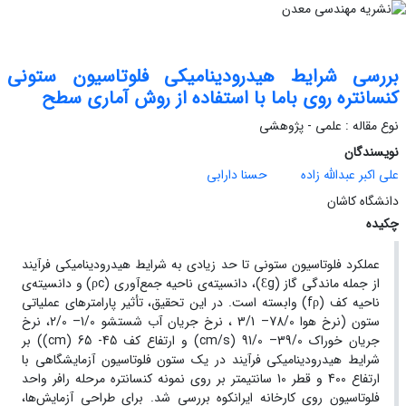
بررسی شرایط هیدرودینامیکی فلوتاسیون ستونی
کنسانتره روی باما با استفاده از روش آماری سطح
نوع مقاله : علمی - پژوهشی
نویسندگان
علی اکبر عبدالله زاده
حسنا دارابی
دانشگاه کاشان
چکیده
عملکرد فلوتاسیون ستونی تا حد زیادی به شرایط هیدرودینامیکی فرآیند
از جمله ماندگی گاز (Ɛg)، دانسیته‌ی ناحیه جمع‌آوری (ρc) و دانسیته‌ی
ناحیه کف (fρ) وابسته است. در این تحقیق، تأثیر پارامترهای عملیاتی
ستون (نرخ هوا 78/0– 3/1 ، نرخ جریان آب شستشو 1/0– 2/0، نرخ
جریان خوراک 39/0– 91/0 (cm/s) و ارتفاع کف 45- 65 (cm)) بر
شرایط هیدرودینامیکی فرآیند در یک ستون فلوتاسیون آزمایشگاهی با
ارتفاع 400 و قطر 10 سانتیمتر بر روی نمونه کنسانتره مرحله رافر واحد
فلوتاسیون روی کارخانه ایرانکوه بررسی شد. برای طراحی آزمایش‌ها،