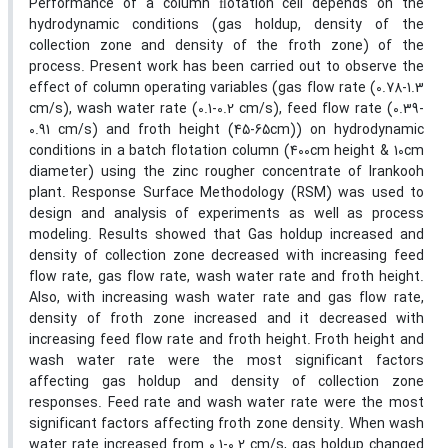
Performance of a column ﬂotation cell depends on the
hydrodynamic conditions (gas holdup, density of the
collection zone and density of the froth zone) of the
process. Present work has been carried out to observe the
effect of column operating variables (gas flow rate (0.78-1.3
cm/s), wash water rate (0.1-0.2 cm/s), feed flow rate (0.39-
0.91 cm/s) and froth height (45-65cm)) on hydrodynamic
conditions in a batch flotation column (400cm height & 10cm
diameter) using the zinc rougher concentrate of Irankooh
plant. Response Surface Methodology (RSM) was used to
design and analysis of experiments as well as process
modeling. Results showed that Gas holdup increased and
density of collection zone decreased with increasing feed
flow rate, gas flow rate, wash water rate and froth height.
Also, with increasing wash water rate and gas flow rate,
density of froth zone increased and it decreased with
increasing feed flow rate and froth height. Froth height and
wash water rate were the most significant factors
affecting gas holdup and density of collection zone
responses. Feed rate and wash water rate were the most
significant factors affecting froth zone density. When wash
water rate increased from 0.1-0.2 cm/s, gas holdup changed