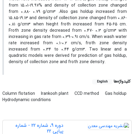
from 15.01-19.97% and density of collection zone changed
from 0.88- 0.79 g/cm3 .Also gas holdup increased from
15.85-19.13 and density of collection zone changed from 0.86-
0.81 g/cm3 when hieght froth increased from 45-65 cm.
Froth zone density decreased from 0.47- 0.3 g/cm3 with
increasing in gas rate from 0.39-0.91 cm/s. When wash water
rate increased from 0.1-0.2 cm/s, froth zone density
increased from 0.34 to 0.44 g/cm3. Two linear and a
quadratic models were derived for prediction of gas holdup,
density of collection zone and froth zone density.
کلیدواژه‌ها
English
Column flotation
Irankooh plant
CCD method
Gas holdup
Hydrodynamic conditions
دوره 9، شماره 22 - شماره
پیاپی 22