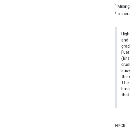
1
Mining
2
minera
High
and 
grad
Fuer
(Bi1
crus
show
the 
The 
brea
that
HPGR