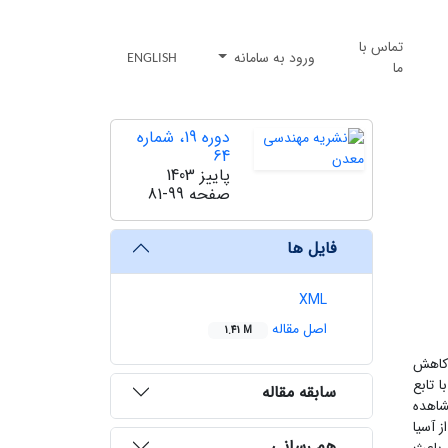
تماس با
ورود به سامانه
ENGLISH
ما
دوره 19، شماره
64
پاییز 1403
صفحه
81-99
فایل ها
XML
اصل مقاله
1.41 M
له کاهش
 آهن با تابع
سابقه مقاله
شاهده
 آسیا
هم رسانی