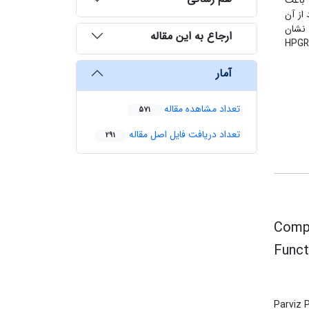
HPG بیشتر است؛ اما با ریزتر شدن ذرات این اختلاف کم می‌شود. نتایج تابع انتخاب نشان داد که خردایش باHPGR باعث
 از آن
 نشان
ارجاع به این مقاله
داد که مقدار برای هر اندازه متفاوت است؛ به عبارتی تابع شکست نمونه‌ها غیرنرمال شونده‌اند، از طرفی مقدار برای نمونه‌های خرد شده با HPGR
آمار
تعداد مشاهده مقاله
571
تعداد دریافت فایل اصل مقاله
291
Compa
Funct
Parviz