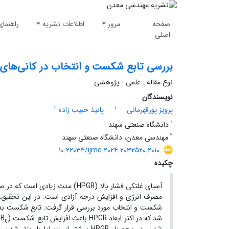
صفحه
مرور
اطلاعات نشریه
راهنمای
اصلی
بررسی تابع شکست و انتخاب در کانی‌های ک
نوع مقاله : علمی - پژوهشی
نویسندگان
2
1
پرویز پورقهرمانی
پانیذ حبیب زاده
1
دانشگاه صنعتی سهند
2
مهندسی معدن، دانشگاه صنعتی سهند
10.22034/ijme.2024.2032520.2010
چکیده
آسیای غلتکی فشار بالا (HPGR) مد
شکست و انتخاب مورد بررسی قرار گرفت. تابع شکست به
شد که در اکثر ابعاد HPGR باعث افزایش تابع شکست (B
)
ij