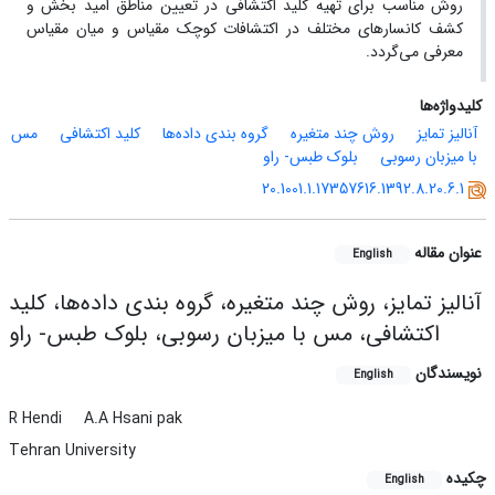
روش مناسب برای تهیه کلید اکتشافی در تعیین مناطق امید بخش و
کشف کانسارهای مختلف در اکتشافات کوچک مقیاس و میان مقیاس
معرفی می‌گردد.
کلیدواژه‌ها
آنالیز تمایز
روش چند متغیره
گروه بندی داده‌ها
کلید اکتشافی
مس
با میزبان رسوبی
بلوک طبس- راو
20.1001.1.17357616.1392.8.20.6.1
عنوان مقاله
English
آنالیز تمایز، روش چند متغیره، گروه بندی داده‌ها، کلید
اکتشافی، مس با میزبان رسوبی، بلوک طبس- راو
نویسندگان
English
R Hendi
A.A Hsani pak
Tehran University
چکیده
English