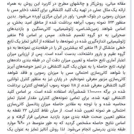
مقاله مبانی، روش‌کار و چالشهای مطرح در کاربرد این روش به همراه
ارائه یک مثال عملی در تهیه یک کلید اکتشافی برای کشف ذخایر مس با
میزبان رسوبی در بلوک طبس- راور در ایران مرکزی آورده می‌شود. بدین
منظور 123 نمونه‌ رسوب آبراهه برداشت شده از مناطق امید بخش، بر
اساس شواهد زمین‌شنـاسی، ژئوشیمیایی، کانی‌سنگین و بازدید‌های
صحرایی به دو گروه تقسیم شده‌اند. سپس بر اساس 45 متغیر
ژئوشیمیایی اندازه‌گیری شده در نمونه‌ها، با استفاده از آنالیز تمایز یک تابع
خطی متشکل از 19 متغیر که بیشترین اثر را در طبقه‌بندی نمونه‌ها به دو
گروه عقیم و بارور داشته‌اند، بدست آمده است. پس از ارزیابی میزان
اعتبار آماری تابع حاصله و تعیین میزان دقت آن در طبقه بندی داده‌های
اولیه، تابع حاصله را به عنوان یک کلید اکتشافی در تمیز حوضه‌های آبریز
با شواهد کانی‌سازی احتمالی مس با میزبان رسوبی و فاقد شواهد
کانی‌سازی مزبور معرفی نموده‌ایم. در پایان نیز به منظور کنترل توانایی
کلید اکتشافی معرفی شده، از 118 نمونه رسوب آبراهه‌ای کنترلی برداشت
شده در برگه 1:100،000 شمشیرآباد استفاده شده است. بر اساس کلید
اکتشافی تهیه شده، برای تمامی نمونه‌های کنترلی مقدار امتیاز تمایز
محاسبه شده و با توجه به مقادیر حاصله میزان پتانسیل کانی‌سازی
احتمالی هر نمونه تعیین شده است. از میان نقاط کنترلی 22 نقطه به
منظور تعیین صحت طبقه بندی مورد بازدید صحرایی قرار گرفته و بر
اساس نتایج حاصله مشخص گردید که به طور متوسط در 90% موارد
طبقه بندی بدرستی انجام می‌شود. لذا روش آنالیز تمایز به عنوان یک