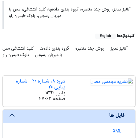
آنالیز تمایز، روش چند متغیره، گروه بندی داده­ها، کلید اکتشافی، مس با
میزبان رسوبی، بلوک طبس- راو
کلیدواژه‌ها
English
آنالیز تمایز
روش چند متغیره
گروه بندی داده‌ها
کلید اکتشافی
مس
با میزبان رسوبی
بلوک طبس- راو
دوره 8، شماره 20 - شماره
پیاپی 20
پاییز 1392
صفحه
47-62
فایل ها
XML