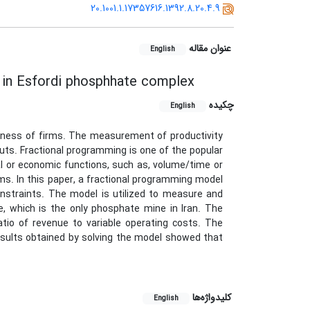
20.1001.1.17357616.1392.8.20.4.9
عنوان مقاله
English
g in Esfordi phosphhate complex
چکیده
English
iveness of firms. The measurement of productivity
puts. Fractional programming is one of the popular
l or economic functions, such as, volume/time or
rms. In this paper, a fractional programming model
onstraints. The model is utilized to measure and
e, which is the only phosphate mine in Iran. The
ratio of revenue to variable operating costs. The
esults obtained by solving the model showed that
کلیدواژه‌ها
English