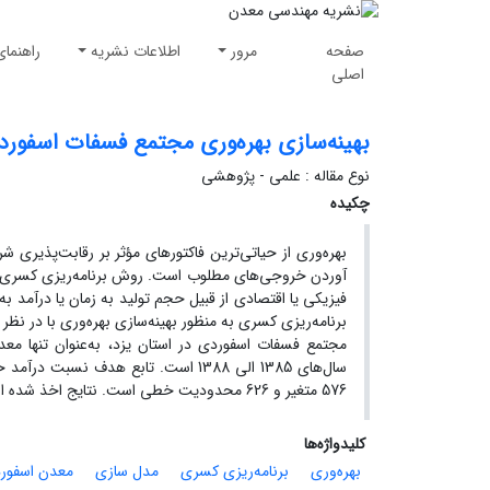
صفحه
مرور
اطلاعات نشریه
راهنمای
اصلی
بهینه‌سازی بهره‌وری مجتمع فسفات اسفوردی
نوع مقاله : علمی - پژوهشی
چکیده
بهره‌وری از حیاتی‌ترین فاکتورهای مؤثر بر رقابت‌پذیری 
آوردن خروجی‌های مطلوب است. روش برنامه‌ریزی کسری یک
فیزیکی یا اقتصادی از قبیل حجم تولید به زمان یا درآمد به ه
برنامه‌ریزی کسری به منظور بهینه‌سازی بهره‌وری با در ن
مجتمع فسفات اسفوردی در استان یزد، به‌عنوان تنها معد
سال‌های 1385 الی 1388 است. تابع هد
576 متغیر و 626 محدودیت خطی است. نتایج اخذ شده از حل مدل نشان داد که بهره‌وری شرکت می‌تواند به میزان 9% افزایش یابد.
کلیدواژه‌ها
بهره‌وری
برنامه‌ریزی کسری
مدل سازی
معدن اسفور