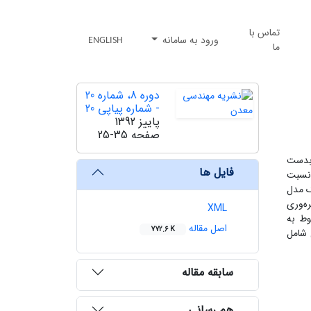
تماس با
ورود به سامانه
ENGLISH
ما
دوره 8، شماره 20
- شماره پیاپی 20
پاییز 1392
صفحه
25-35
 بدست
فایل ها
 نسبت
یک مدل
ه‌وری
XML
وط به
اصل مقاله
772.6 K
ل شامل
سابقه مقاله
هم رسانی