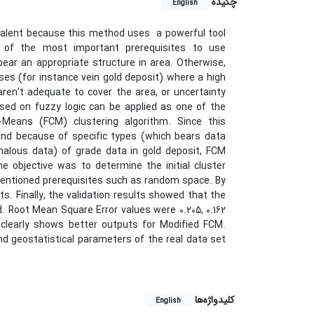
چکیده
English
valent because this method uses a powerful tool
e of the most important prerequisites to use
 bear an appropriate structure in area. Otherwise,
ases (for instance vein gold deposit) where a high
ren’t adequate to cover the area, or uncertainty
based on fuzzy logic can be applied as one of the
Means (FCM) clustering algorithm. Since this
 and because of specific types (which bears data
alous data) of grade data in gold deposit, FCM
he objective was to determine the initial cluster
mentioned prerequisites such as random space. By
s. Finally, the validation results showed that the
 Root Mean Square Error values were 0.205, 0.162
 clearly shows better outputs for Modified FCM.
nd geostatistical parameters of the real data set
کلیدواژه‌ها
English