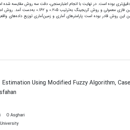
 دقیق‌تری بوده است. در نهایت با انجام اعتبار‌سنجی، دقت سه روش مقایسه شده ا
طوریکه خطای جذر میانگین مربعات (RMSE) روش تخمین فازی معمولی و روش کریجینگ به‌ترتیب 0.205 و 62
 مقدار 0.107 کاهش دهد. همچنین این روش قادر بوده است پارامتر‌های آماری و زمین‌آماری توزیع داده‌های واقع
 Estimation Using Modified Fuzzy Algorithm, Case
Isfahan
i
O Asghari
University