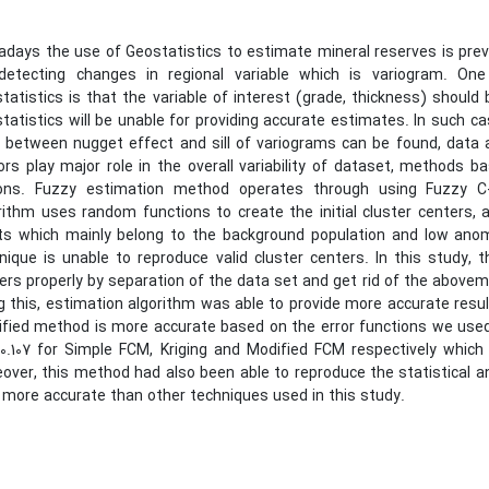
days the use of Geostatistics to estimate mineral reserves is pre
detecting changes in regional variable which is variogram. On
tatistics is that the variable of interest (grade, thickness) should
tatistics will be unable for providing accurate estimates. In such c
o between nugget effect and sill of variograms can be found, data a
ors play major role in the overall variability of dataset, methods 
ons. Fuzzy estimation method operates through using Fuzzy C-
rithm uses random functions to create the initial cluster centers,
ts which mainly belong to the background population and low anom
nique is unable to reproduce valid cluster centers. In this study, t
ers properly by separation of the data set and get rid of the above
g this, estimation algorithm was able to provide more accurate result
fied method is more accurate based on the error functions we used.
0.107 for Simple FCM, Kriging and Modified FCM respectively which
over, this method had also been able to reproduce the statistical a
 more accurate than other techniques used in this study.