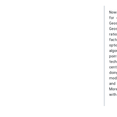
Nowa
for 
Geos
Geos
rati
fact
opti
algo
poin
tech
cent
doin
modi
and 
More
with