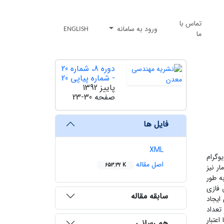
تماس با
ورود به سامانه
ENGLISH
ما
دوره 8، شماره 20
- شماره پیاپی 20
پاییز 1392
صفحه
23-30
فایل ها
XML
وگرام
اصل مقاله
653.32 K
ر نیز
ه طور
 فازی
سابقه مقاله
گوریتم برای ایجاد
تعداد
عتبار
هم رسانی