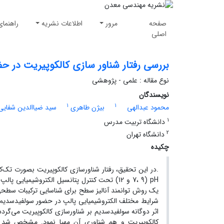
صفحه
مرور
اطلاعات نشریه
راهنمای
اصلی
بررسی رفتار شناور سازی کالکوپیریت در ح
نوع مقاله : علمی - پژوهشی
نویسندگان
1
1
محمود عبدالهی
بیژن طاهری
سید ضیاالدین شفایی 
1
دانشگاه تربیت مدرس
2
دانشگاه تهران
چکیده
.در این تحقیق، رفتار شناورسازی کالکوپیریت بصورت تک‌
یک روش توانمند آنالیز سطح برای شناسایی ترکیبات سطحی
شرایط مختلف الکتروشیمیایی پالپ در حضور سولفیدسدیم اس
اثر دوگانه سولفیدسدیم بر شناورسازی کالکوپیریت می‌گردد؛
کالکوپیریت و هم شناوری آن مهیا نمود. مشخص شد که