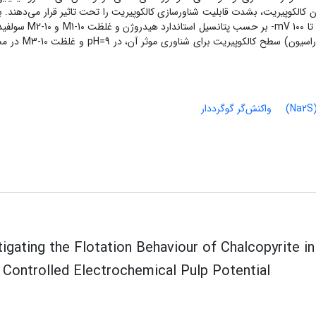
الکوپیریت، بشدت قابلیت شناورسازی کالکوپیریت را تحت تاثیر قرار می‌دهند. ب
شرایط بازداشت کالکوپیریت در 12=pH و پتانسیل mV200- تا mV 100- بر حس
بدست آمد. همچنین شرایط بهینه برای فعال‌سازی (سولفوراسیون) س
واکنش‌گر گوگرددار
tigating the Flotation Behaviour of Chalcopyrite 
 Controlled Electrochemical Pulp Potential