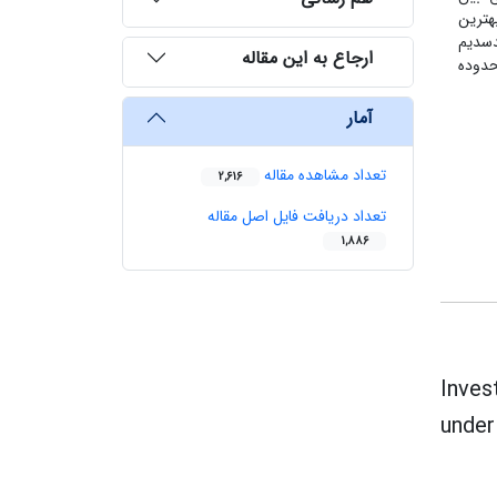
هترین
ب پتانسیل استاندارد هیدروژن و غلظت M1-10 و M2-10 سولفیدسدیم
ارجاع به این مقاله
طح کالکوپیریت برای شناوری موثر آن، در 9=pH و غلظت M3-10 در محدوده
آمار
تعداد مشاهده مقاله
2,616
تعداد دریافت فایل اصل مقاله
1,886
Inves
under