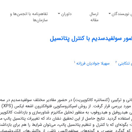
 نویسندگان
ارسال
داوران
تفاهم‌نامه با انجمن‌ها و
مقاله
سازمان‌ها
ضور سولفیدسدیم با کنترل پتانسیل
1
2
تنکابنی
سهیلا جوادیان فرزانه
کانی و ترکیبی (کنسانتره کالکوپیریت) در حضور مقادیر مختلف سولفیدسدیم در س
pH (7، 9 و 12) تحت کنترل پتانسی
 هیدروفیل و هیدروفوب به منظور تحلیل مکانیزم شناورسازی و بازداشت کالکوپیر
تفاده گردید. نتایج حاصل از این تحقیق نشان داد که تغییرات پتانسیل پالپ من
 بگونه‌ای که با کنترل و تنظیم پتانسیل پالپ، می‌توان شرایط را هم برای بازداشت
 گوگرد عنصری و گونه‌های سولفوراکسی ناشی از واکنش‌های الکتروشیمیای