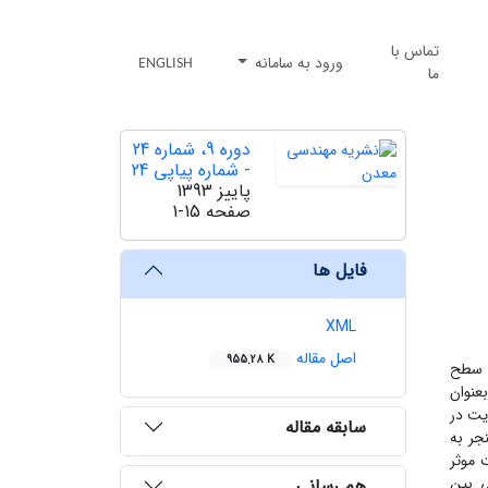
تماس با
ورود به سامانه
ENGLISH
ما
دوره 9، شماره 24
- شماره پیاپی 24
پاییز 1393
صفحه
1-15
فایل ها
XML
اصل مقاله
955.28 K
ه سطح
ل الکتروشیمیایی پالپ مورد بررسی قرار گرفت. از روش اسپکتروسکوپی فتوالکترون اشعه ایکس (XPS) بعنوان
یت در
سابقه مقاله
جر به
 موثر
ی بین
هم رسانی