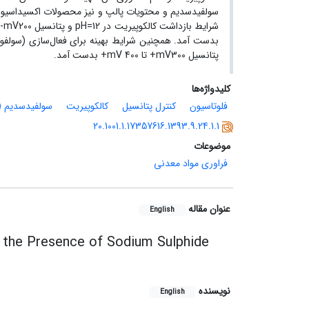
سولفیدسدیم و محتویات پالپ و نیز محصولات اکسیداسیون ک
پتانسیل‌ mV300+ تا mV 400+ بدست آمد.
کلیدواژه‌ها
فلوتاسیون
کنترل پتانسیل
کالکوپیریت
سولفیدسدیم (Na2S)
20.1001.1.17357616.1393.9.24.1.1
موضوعات
فراوری مواد معدنی
عنوان مقاله
English
in the Presence of Sodium Sulphide
نویسنده
English