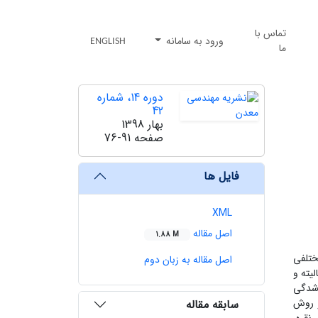
تماس با
ورود به سامانه
ENGLISH
ما
دوره 14، شماره
42
بهار 1398
صفحه
76-91
فایل ها
XML
اصل مقاله
1.88 M
ختلفی
اصل مقاله به زبان دوم
یته و
 شدگی
و روش
سابقه مقاله