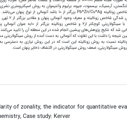
فرکتال مقایسه شده است. بدین منظور 400 نمونه سنگ به صورت شبکه منظم 100×100 از منطقه برداشت و غلظت عناصر مس، سر
وم، تنگستن، آرسنیک، بیسموت، جیوه، برلیوم وآنتیموان به روش اسپکترومتری نشری ا
گیری شد. بر اساس روش زونالیته در صورتی که مقدار شاخص زونالیته Pb*Zn/Cu*Ag بزرگتر از 10 باشد آنومالی از نوع پنه
سینگولاریتی شاخص زونالیته کوچکتر از 2 نشان‌دهنده غنی شدگی شاخص
شاخص زونالیته را نشان می‌دهد. بخش شمالی منطقه با سینگولاریتی کوچکتر از2 و شاخص زونالیته بزرگتر 
بی شد که نتایج پژوهش‌های پیشین انجام شده در این منطقه آن را تایید می‌کنند
398 برای شاخص زونالیته همین نتیجه را داشت با این تفاوت که آنومالی به دست آمده از روش سینگولاریت
نالیته نسبت به روش زونالیته این است که در این روش نیازی به دسترسی به
وش سینگولاریتی، ضعف روش سینگولاریتی در اکتشاف ذخایر پنهان است.
larity of zonality, the indicator for quantitative e
emistry, Case study: Kerver