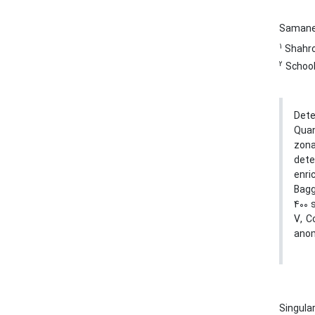
Samane
1
Shahro
2
School
Dete
Quan
zona
dete
enri
Bagg
400 
V, C
anom
Singula