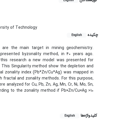
نویسندگان
English
rsity of Technology
چکیده
English
on are the main target in mining geochemistry.
 presented byzonality method, in 40 years ago.
n this research a new model was presented for
. This Singularity method show the depletion and
tical zonality index (Pb*Zn/Cu*Ag) was mapped in
 fractal and zonality methods. For this purpose,
analyzed for Cu, Pb, Zn, Ag, Mn, Cr, Ni, Mo, Sn,
ording to the zonality method if Pb×Zn/Cu×Ag >10
کلیدواژه‌ها
English