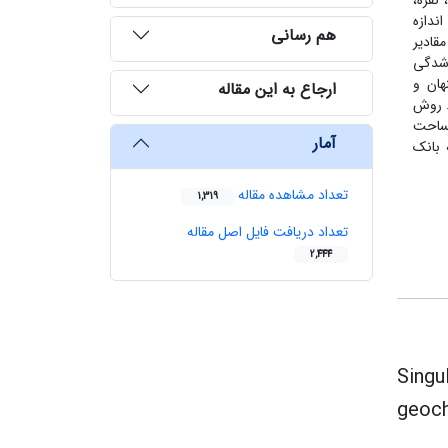
ب، روی، نقره،
ندازه
هم رسانی
ان می‌باشد. مقادیر
 زونالیته و معرف وجود آنومالی پنهان و مقادیر بزرگتر از 2 تهی شدگی
از 10به عنوان آنومالی پنهان و
ارجاع به این مقاله
. روش
ی مساحت
آمار
 بانک
تعداد مشاهده مقاله
1,319
تعداد دریافت فایل اصل مقاله
2,444
Singu
geoch