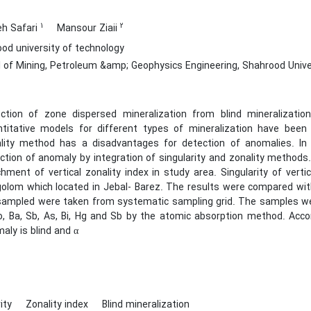
1
2
h Safari
Mansour Ziaii
od university of technology
 of Mining, Petroleum &amp; Geophysics Engineering, Shahrood Unive
ction of zone dispersed mineralization from blind mineralizati
titative models for different types of mineralization have been
lity method has a disadvantages for detection of anomalies. I
ction of anomaly by integration of singularity and zonality methods
chment of vertical zonality index in study area. Singularity of ver
olom which located in Jebal- Barez. The results were compared with
sampled were taken from systematic sampling grid. The samples were 
o, Ba, Sb, As, Bi, Hg and Sb by the atomic absorption method. Acc
aly is blind and α
rity
Zonality index
Blind mineralization