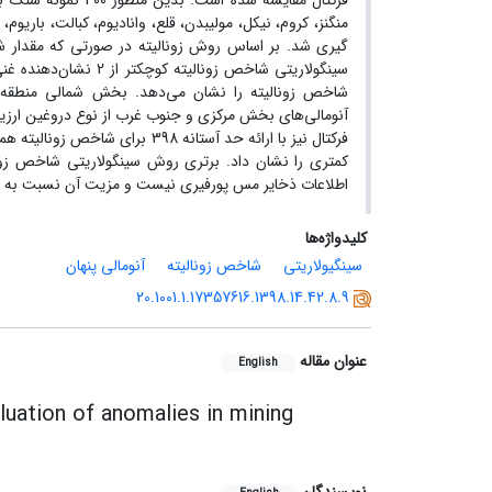
منگنز، کروم، نیکل، مولیبدن، قلع، وانادیوم، کبالت، باری
آنومالی‌های بخش مرکزی و جنوب غرب از نوع دروغین ارزیا
فرکتال نیز با ارائه حد آستانه 
کمتری را نشان داد. برتری روش سینگولاریتی شاخص زو
اطلاعات ذخایر مس پورفیری نیست و مزیت آن نسبت به ر
کلیدواژه‌ها
سینگیولاریتی
شاخص زونالیته
آنومالی پنهان
20.1001.1.17357616.1398.14.42.8.9
عنوان مقاله
English
valuation of anomalies in mining