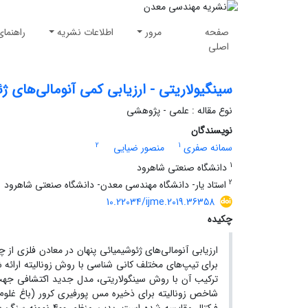
صفحه
مرور
اطلاعات نشریه
راهنمای
اصلی
سینگیولاریتی - ارزیابی کمی آنومالی‌های ژ
نوع مقاله : علمی - پژوهشی
نویسندگان
2
1
سمانه صفری
منصور ضیایی
1
دانشگاه صنعتی شاهرود
2
استاد یار- دانشگاه مهندسی معدن- دانشگاه صنعتی شاهرود
10.22034/ijme.2019.36358
چکیده
ارزیابی آنومالی‌های ژئوشیمیائی پنهان در معادن فلزی 
برای تیپ‌های مختلف کانی شناسی با روش زونالیته ارائه
ترکیب آن با روش سینگولاریتی، مدل جدید اکتشافی جهت 
شاخص زونالیته برای ذخیره مس پورفیری کرور (باغ غلوم) 