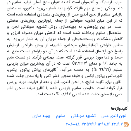
سرب، آرسنیک و آنتیموان است که به عنوان منبع اصلی تولید سلنیم در
دنیا و یکی از منابع مهم فلزات گرانبها به شمار می‌رود. تاکنون، به منظور
بازیابی سلنیم از لجن آندی مس از روش‌های متعددی استفاده شده است
که از این میان تشویه سولفاتی از جمله رایج‌ترین روش‌های صنعتی
است. در این پژوهش، به بهینه‌سازی روش تشویه سولفاتی لجن و
استحصال سلنیم پرداخته شده است که کاهش میزان مصرف انرژی و
کاهش مشکلات زیست‌محیطی از جمله مزایای آن به شمار می‌رود. به
منظور طراحی آزمایش‌های مرحله‌ی تشویه، از روش طراحی آزمایش
پاسخ دی اپتیمال استفاده شده است که در آن دو پارامتر نسبت مایع به
جامد و دما مورد بررسی قرار گرفته است. بهینه‌ی فرآیند در نسبت مایع
به جامد 9/1 و دمای °C3/247 است که در آن بیشترین میزان بازیابی
سلنیم (99/99 %) به دست می‌آید. آنالیزهای پراش پرتوی ایکس،
فلورسانس پرتوی ایکس و طیف سنجی نشر اتمی با پلاسمای جفت شده
القایی برای تایید نتایج، در لجن آندی، قبل و بعد از فرآیند، مورد بررسی
قرار گرفته است. خلوص سلنیم بازیابی شده با آنالیز طیف سنجی نشر
اتمی پلاسمای جفت شده القایی 08/97 % بدست آمد.
کلیدواژه‌ها
لجن آندی مس
تشویه سولفاتی
سلنیم
بهینه سازی
20.1001.1.17357616.1398.14.42.6.7