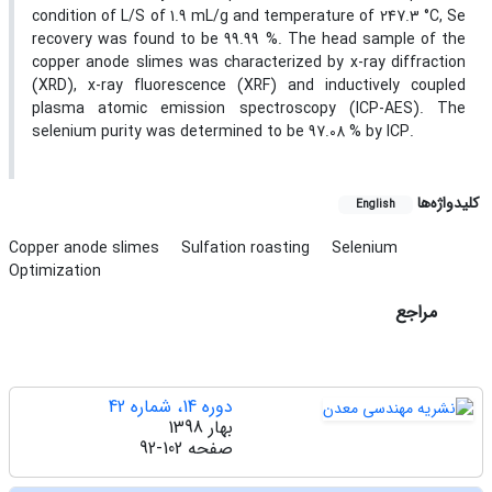
condition of L/S of 1.9 mL/g and temperature of 247.3 °C, Se
recovery was found to be 99.99 %. The head sample of the
copper anode slimes was characterized by x-ray diffraction
(XRD), x-ray fluorescence (XRF) and inductively coupled
plasma atomic emission spectroscopy (ICP-AES). The
selenium purity was determined to be 97.08 % by ICP.
کلیدواژه‌ها
English
Copper anode slimes
Sulfation roasting
Selenium
Optimization
مراجع
دوره 14، شماره 42
بهار 1398
صفحه
92-102