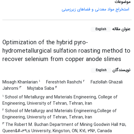
موضوعات
استخراج مواد معدنی و فضاهای زیرزمینی
عنوان مقاله
English
Optimization of the hybrid pyro-
hydrometallurgical sulfation roasting method to
recover selenium from copper anode slimes
نویسندگان
English
1
2
Misagh Khanlarian
Fereshteh Rashchi
Fazlollah Ghazali
3
4
Jahromi
Mojtaba Saba
1
School of Metallurgy and Materials Engineering, College of
Engineering, University of Tehran, Tehran, Iran
2
School of Metallurgy and Materials Engineering,College of
Engineering, University of Tehran, Tehran, Iran
3
The Robert M. Buchan Department of Mining Goodwin Hall 451,
Queen&#039;s University, Kingston, ON, K7L 3N6, Canada