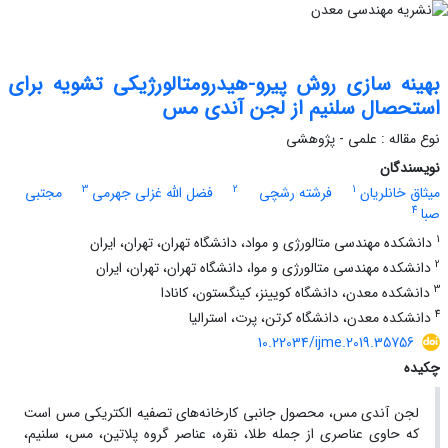
بهینه سازی روش پیرو-هیدرومتالورژیکی تشویه برای
استحصال سلنیم از لجن آندی مس
نوع مقاله : علمی - پژوهشی
نویسندگان
3
2
1
میثاق خانلریان
فرشته رشچی
فضل الله غزلی جهرمی
مجتبی
4
صبا
1
دانشکده مهندسی متالورژی و مواد، دانشگاه تهران، تهران، ایران
2
دانشکده مهندسی متالورژی و موا، دانشگاه تهران، تهران، ایران
3
دانشکده معدن، دانشگاه کویینز، کینگستون، کانادا
4
دانشکده معدن، دانشگاه کرتن، پرت، استرالیا
10.22034/ijme.2019.35756
چکیده
لجن آندی مس، محصول جانبی کارخانه‌های تصفیه الکتریکی مس است
که حاوی عناصری از جمله طلا، نقره، عناصر گروه پلاتین، مس، سلنیم،