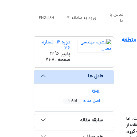
تماس با
ورود به سامانه
ENGLISH
ما
منطقه
دوره 12، شماره
36
پاییز 1396
صفحه
71-80
فایل ها
XML
اصل مقاله
1.09 M
. اما
سابقه مقاله
ده از
گروه،
هم رسانی