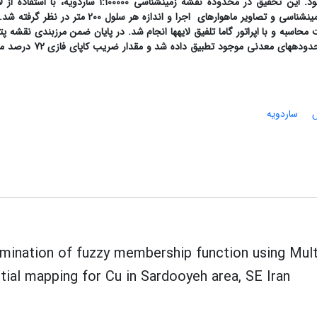
راهکار مشخصی برای تعیین تابع عضویت فازی ارائه شود. این تحقیق در محدوده نقشه زمین­شناسی 1:100000 ساردوی
اطلاعاتی ژئوشیمی رسوب آبراهه­ای، ژئوفیزیک هوابردی، زمین­شناسی و تصاویر ماهواره­ای اجرا و اندازه هر سلول 
محاسبه و با اپراتور گاما تلفیق لایه­ها انجام شد. در پایان ضمن مرزبندی نقشه پت
معدنی به کمک مدل‌سازی مولتی­فرکتالی، نتایج با نقشه محدوده­های معدنی موجود
ساردویه
mination of fuzzy membership function using Mult
tial mapping for Cu in Sardooyeh area, SE Iran