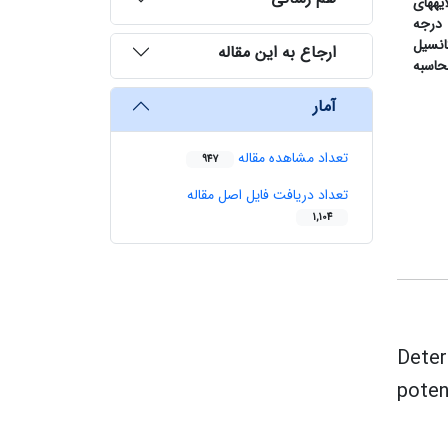
ه، با استفاده از لایه­های
200 متر در نظر گرفته شد. درجه
انسیل
ارجاع به این مقاله
 تطبیق داده شد و مقدار ضریب کاپای فازی 72 درصد محاسبه
آمار
تعداد مشاهده مقاله
947
تعداد دریافت فایل اصل مقاله
1,104
Deter
poten