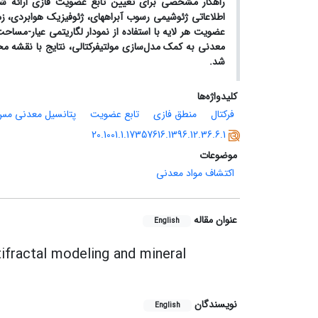
عضویت هر لایه با استفاده از نمودار لگاریتمی عیار-مساحت 
شد.
کلیدواژه‌ها
فرکتال
منطق فازی
تابع عضویت
پتانسیل معدنی مس
20.1001.1.17357616.1396.12.36.6.1
موضوعات
اکتشاف مواد معدنی
عنوان مقاله
English
ifractal modeling and mineral
نویسندگان
English