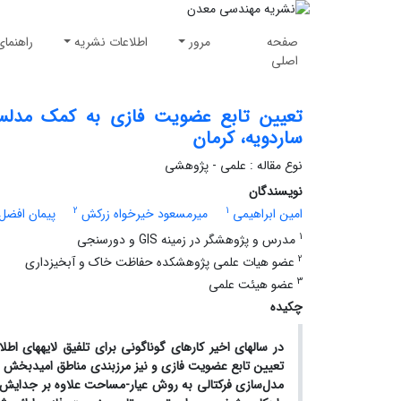
صفحه
مرور
اطلاعات نشریه
راهنمای
اصلی
تعیین تابع عضویت فازی به کمک مدلسا
ساردویه، کرمان
نوع مقاله : علمی - پژوهشی
نویسندگان
2
1
امین ابراهیمی
میرمسعود خیرخواه زرکش
پیمان افضل
1
مدرس و پژوهشگر در زمینه GIS و دورسنجی
2
عضو هیات علمی پژوهشکده حفاظت خاک و آبخیزداری
3
عضو هیئت علمی
چکیده
در سال­های اخیر کارهای گوناگونی برای تلفیق لایه­های 
تعیین تابع عضویت فازی و نیز مرزبندی مناطق امیدبخش به­ط
مدل‌سازی فرکتالی به روش عیار-مساحت علاوه بر جدایش من