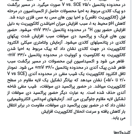
در محدوده پتانسیل
V vs. SCE
25/0 صورت می­گیرد. در مسیر برگشت
دو پیک کاتدی مربوط به احیا محصولات حاصل از اکسیداسیون در مرحله
فبل (کالکوپیریت ناقص) و احیا یون های مس به مس فلزی دیده شد.
کاهش
pH
محیط به 1، سبب افزایش میزان احیاشدن کالکوپیریت به دلیل
+
افزایش حضور یون­
H
در محدوده پتانسیل
mV
32/0- می­شود. حضور
یون های فریک و پراکسید دی سولفات سبب افزایش شدت پیک­های
کاتدی در پتانسیل­های کاتدی می­شود. آزمایش ولتامتری سیکلی الکترود
کالکوپیریت در جهت کاتدی نشان داد که پیک مربوط به احیا شدن
کالکوپیریت به کالکوسیت و کوولیت در محدوده پتانسیل
mV
33/0-
ظاهر می شود و اکسیداسیون این محصولات در مسیر برگشت سبب
ظاهر شدن پیک آندی در محدوده پتانسیل
mV
36/0+ می شود. نمودار
تافل الکترود کالکوپیریت یک شیب منفی در محدوده آندی (
V vs SCE
2/0 تا 05/0) نشان می­دهد که بیانگر تشکیل یک لایه مقاوم در سطح
کالکوپیریت می­باشد. در حضور پراکسید دی سولفات، شیب منفی شاخه
آندی حذف شده است. به عبارت دیگر حضور پراکسید دی سولفات از
تشکیل لایه مقاوم جلوگیری می کند. آزمایش­های امپدانس الکتروشیمیایی
نشان داد که در حضور یون پراکسید دی سولفات، مقاومت در برابر انتقال
بار کاهش یافته و سرعت انحلال کالکوپیریت افزایش
می یابد.
کلیدواژه‌ها