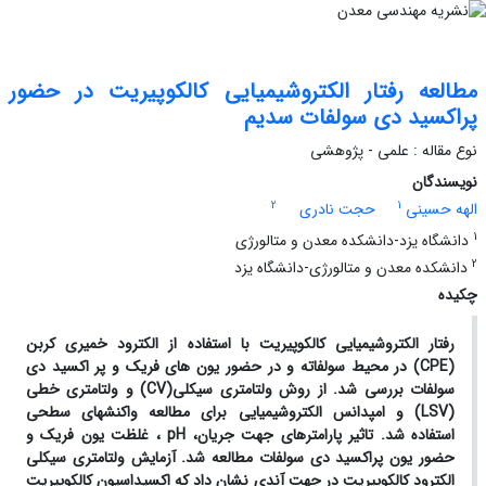
مطالعه رفتار الکتروشیمیایی کالکوپیریت در حضور
پراکسید دی سولفات سدیم
نوع مقاله : علمی - پژوهشی
نویسندگان
2
1
الهه حسینی
حجت نادری
1
دانشگاه یزد-دانشکده معدن و متالورژی
2
دانشکده معدن و متالورژی-دانشگاه یزد
چکیده
رفتار الکتروشیمیایی کالکوپیریت با استفاده از الکترود خمیری کربن
(
CPE
) در محیط­ سولفاته و در حضور یون های فریک و پر اکسید دی
سولفات بررسی شد. از روش ولتامتری سیکلی(
CV
) و ولتامتری خطی
(
LSV
) و امپدانس الکتروشیمیایی برای مطالعه واکنش­های سطحی
استفاده شد. تاثیر پارامترهای جهت جریان،
pH
، غلظت یون فریک و
حضور یون پراکسید دی سولفات مطالعه شد. آزمایش ولتامتری سیکلی
الکترود کالکوپیریت در جهت آندی نشان داد که اکسیداسیون کالکوپیریت