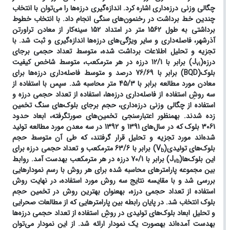
چگالی وزنی درزه‌داری اشاره کرد. اندازه‌گیری درزه‌ها را می‌توان با انتخاب
چندین خط برداشت در رخنمون‌های سنگی انجام داد. با انتخاب خطوط
برداشتی به طول 1562 متر در امتداد 152 سینه‌کار از معادن تراورتن
آذرشهر، فاصله‌داری و سایر ویژگی‌های درزه‌ها اندازه‌گیری و ثبت شد. با
تجزیه و تحلیل اطلاعات برداشت شده، متوسط تعداد حجمی برجای
درزه(J
) برابر با 12/1 درزه در هر مترمکعب، متوسط شاخص کیفیت
vi
بلوک(BQD) برابر با 76/69 درصد و متوسط فاصله‌داری درزه‌ها برای
معادن مورد مطالعه برابر با 45/3 متر محاسبه شد. سپس با استفاده از
سه روشِ استفاده از فاصله‌داری درزه‌ها، استفاده از تعداد حجمی درزه و
استفاده از چگالی وزنی درزه‌داری، حجم برجای بلوک‌های سنگ تخمین
زده شدند. به­منظور اعتبارسنجی تخمین‌های صورت­گرفته، ابعاد حدود
3061 بلوک که در سال‌های 1391 و 1392 در سه معدن مورد مطالعه تولید
شده‌اند مورد تجزیه و تحلیل قرار گرفتند، که طی آن متوسط حجم
بلوک‌های‌ تولیدی(V
) برابر با 63/6 مترمکعب و تعداد حجمی درزه برای
b
این بلوک‌ها(J
) برابر با 70/1 درزه در هر مترمکعب به­دست آمد. روابط
vb
بین مجموعه پارامترهای محاسبه شده برای هر روش با رسم نمودارهایی
بررسی شد و با مقایسه نتایج سه روش مورد استفاده، در نهایت روش
استفاده از تعداد حجمی درزه، به­عنوان بهترین روش در تخمین حجم
بلوک انتخاب شد. در پایان رابطه بین پارامترهایی که از مطالعات صحرایی
و تحلیل ابعاد بلوک‌های تولیدی در روشِ استفاده از تعداد حجمی درزه‌ها
به­دست آمده‌اند به­صورت یک نمودار ارائه شد. از این نمودار می‌توان