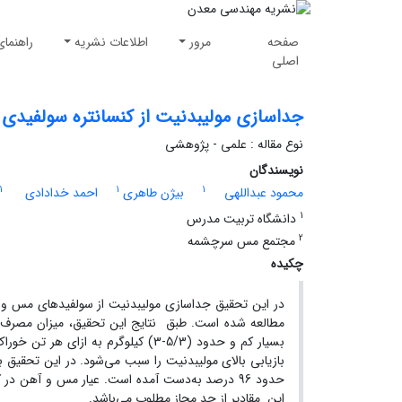
صفحه
مرور
اطلاعات نشریه
راهنمای
اصلی
جداسازی مولیبدنیت از کنسانتره سولفیدی م
نوع مقاله : علمی - پژوهشی
نویسندگان
1
1
1
محمود عبداللهی
بیژن طاهری
احمد خدادادی
1
دانشگاه تربیت مدرس
2
مجتمع مس سرچشمه
چکیده
بسیار کم و حدود (5/3-3) کیلوگرم 
این مقادیر از حد مجاز مطلوب می‌باشد.