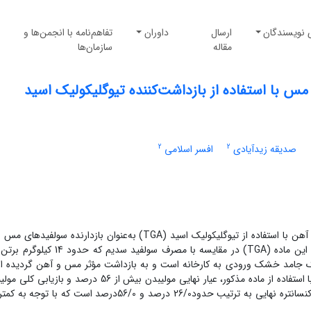
 نویسندگان
ارسال
داوران
تفاهم‌نامه با انجمن‌ها و
مقاله
سازمان‌ها
س با استفاده از بازداشت‌کننده تیوگلیکولیک اسید
2
2
صدیقه زیدآیادی
افسر اسلامی
در این تحقیق جداسازی مولیبدنیت از سولفیدهای مس و آهن با استفاده از تیوگلیکولیک اسید (TGA) به‌عنوان بازدارنده 
مطالعه شده است. طبق نتایج این تحقیق، میزان مصرف این ماده (TGA) در مقایسه با مصرف سول
به ازای هر تن خوراک جامد خشک ورودی به کارخانه است و به بازداشت مؤثر مس و آهن گردیده
بازیابی بالای مولیبدنیت را سبب می‌شود. در این تحقیق با استفاده از ماده مذکور، عیار نهایی مولیبدن بیش از 56 در
حدود 96 درصد به‌دست آمده است. عیار مس و آهن در کنسانتره نهایی به ترتیب حدود26/0 درصد و 56/0درصد است که