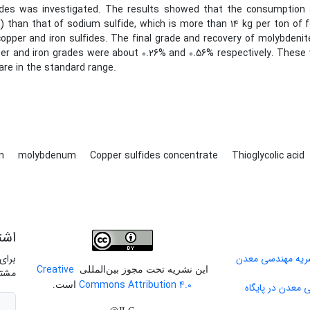
ides was investigated. The results showed that the consumption
) than that of sodium sulfide, which is more than 14 kg per ton of 
copper and iron sulfides. The final grade and recovery of molybdenit
er and iron grades were about 0.26% and 0.56% respectively. These 
are in the standard range.
on
molybdenum
Copper sulfides concentrate
Thioglycolic acid
اشت
برای
Creative
این نشریه تحت مجوز بین‌المللی
مشتر
Commons Attribution 4.0
است.
 معدن در پایگاه