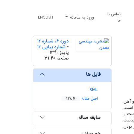
تماس با
ورود به سامانه
ENGLISH
ما
دوره 6، شماره 12
- شماره پیاپی 12
پاییز 1390
صفحه
31-40
فایل ها
XML
اصل مقاله
1.28 M
سولفیدهای مس و آهن
فید سدیم که حدود 14 کیلوگرم برتن است،
 است و
سابقه مقاله
صد و بازیابی کلی مولیبدنیت
 با توجه به کمتر بودن
هم رسانی