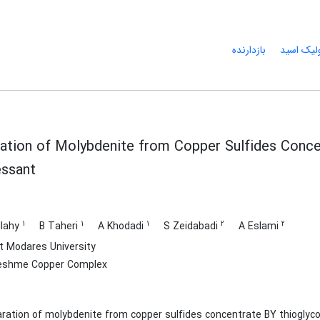
ولیک اسید
بازدارنده
ation of Molybdenite from Copper Sulfides Concen
ssant
1
1
1
2
2
llahy
B Taheri
A Khodadi
S Zeidabadi
A Eslami
t Modares University
eshme Copper Complex
ration of molybdenite from copper sulfides concentrate BY thioglyco