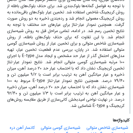
با توجه به فواصل گمانه‌ها بلوک‌بندی شد. برای حذف بلوک‌های باطله از
روش کریجینگ شاخص استفاده شد. تخمین عیار بلوک‌های باقی‌مانده به
روش کریجینگ معمولی انجام شد و رده‌بندی ذخیره به دو روش صورت
گرفت. همچنین نمودار عیار-تناژ برای عیارهای حد مختلف با توجه به
نتایج تخمین رسم شد. در ادامه، تمامی مراحل قبل به روش شبیه‌سازی
انجام شد. با این تفاوت که برای حذف بلوک‌های باطله، از روش
شبیه‌سازی شاخص متوالی و برای تخمین عیار از روش شبیه‌سازی گوسی
متوالی استفاده شد. در پایان، بررسی عدم قطعیت تخمین عیار، تهیه
مدل‌های احتمال گذر از عیار حد مشخص و ایجاد مدل E-type با اجرای
100 مرتبه شبیه‌سازی گوسی متوالی انجام شد. نتایج نمودار عیار-تناژ
تخمین کریجینگ نشان داد که با احتساب عیار حد 20 درصد آهن، میزان
ذخیره و عیار میانگین آهن به ترتیب برابر است با 9/2 میلیون تن و
79/40 درصد. همچنین نتایج نمودار عیار-تناژ E-type مربوط به 100
شبیه‌سازی نشان داد که با احتساب عیار حد 20 درصد آهن، میزان ذخیره
و عیار میانگین آهن به ترتیب برابر است با 1/3 میلیون تن و 92/40
درصد. در نهایت نواحی امیدبخش کانی‌سازی از طریق مقایسه روش‌های
کریجینگ و E-type شناسایی شد.
کلیدواژه‌ها
شبیه‌سازی شاخص متوالی
شبیه‌سازی گوسی متوالی
کانسار آهن دره