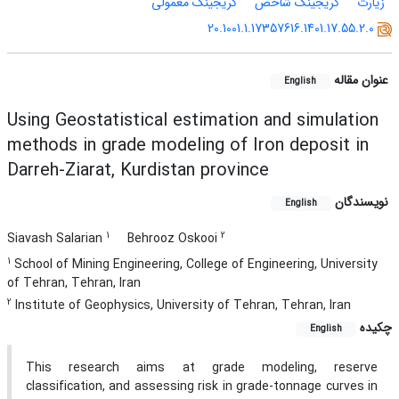
زیارت
کریجینگ شاخص
کریجینگ معمولی
20.1001.1.17357616.1401.17.55.2.0
عنوان مقاله
English
Using Geostatistical estimation and simulation
methods in grade modeling of Iron deposit in
Darreh-Ziarat, Kurdistan province
نویسندگان
English
1
2
Siavash Salarian
Behrooz Oskooi
1
School of Mining Engineering, College of Engineering, University
of Tehran, Tehran, Iran
2
Institute of Geophysics, University of Tehran, Tehran, Iran
چکیده
English
This research aims at grade modeling, reserve
classification, and assessing risk in grade-tonnage curves in