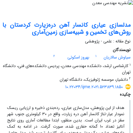
مدلسازی عیاری کانسار آهن دره‌زیارت کردستان با
روش‌های تخمین و شبیه‌سازی زمین‌آماری
نوع مقاله : علمی - پژوهشی
نویسندگان
2
1
سیاوش سالاریان
بهروز اسکوئی
1
کارشناسی ارشد، دانشکده مهندسی معدن، پردیس دانشکده‌های فنی، دانشگاه
تهران
2
دانشیار، موسسه ژئوفیزیک، دانشگاه تهران
10.22034/ijme.2021.523839.1850
چکیده
هدف از این پژوهش، مدل‌سازی عیاری، رده‌بندی ذخیره و ارزیابی ریسک
نمودار عیار-تناژ کانسار آهن دره زیارت، واقع در ۳۰ کیلومتری جنوب شهر
سقز در غرب ایران است. بدین منظور، ابتدا مطالعات آماری روی نتایج
آنالیز تعداد 10 گمانه حفاری شده، صورت گرفت. در ادامه به کمک
داده‌های عیاری، یک مدل سه‌بعدی برای کانسار ترسیم شد. مدل حاصل