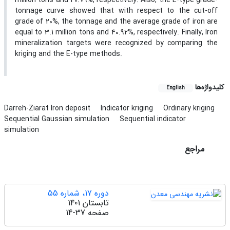
million tons and 40.79%, respectively. Also, the E-type grade-
tonnage curve showed that with respect to the cut-off
grade of 20%, the tonnage and the average grade of iron are
equal to 3.1 million tons and 40.92%, respectively. Finally, Iron
mineralization targets were recognized by comparing the
kriging and the E-type methods.
کلیدواژه‌ها
English
Darreh-Ziarat Iron deposit
Indicator kriging
Ordinary kriging
Sequential Gaussian simulation
Sequential indicator
simulation
مراجع
دوره 17، شماره 55
تابستان 1401
صفحه
14-37