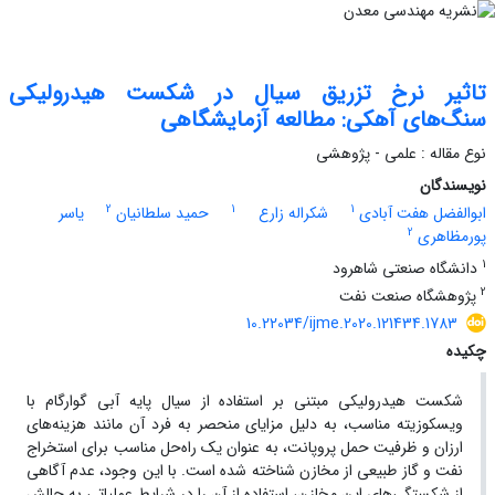
تاثیر نرخ تزریق سیال در شکست هیدرولیکی
سنگ‌های آهکی: مطالعه آزمایشگاهی
نوع مقاله : علمی - پژوهشی
نویسندگان
2
1
1
ابوالفضل هفت آبادی
شکراله زارع
حمید سلطانیان
یاسر
2
پورمظاهری
1
دانشگاه صنعتی شاهرود
2
پژوهشگاه صنعت نفت
10.22034/ijme.2020.121434.1783
چکیده
شکست هیدرولیکی مبتنی بر استفاده از سیال پایه آبی گوارگام با
ویسکوزیته مناسب، به دلیل مزایای منحصر به فرد آن مانند هزینه‌های
ارزان و ظرفیت حمل پروپانت، به عنوان یک راه‌حل مناسب برای استخراج
نفت و گاز طبیعی از مخازن شناخته شده است. با این وجود، عدم آگاهی
از شکستگی‌های این مخازن، استفاده از آن را در شرایط عملیاتی به چالش