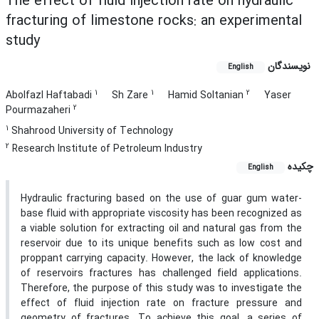
The effect of fluid injection rate on hydraulic
fracturing of limestone rocks: an experimental
study
نویسندگان
English
1
1
2
Abolfazl Haftabadi
Sh Zare
Hamid Soltanian
Yaser
2
Pourmazaheri
1
Shahrood University of Technology
2
Research Institute of Petroleum Industry
چکیده
English
Hydraulic fracturing based on the use of guar gum water-
base fluid with appropriate viscosity has been recognized as
a viable solution for extracting oil and natural gas from the
reservoir due to its unique benefits such as low cost and
proppant carrying capacity. However, the lack of knowledge
of reservoirs fractures has challenged field applications.
Therefore, the purpose of this study was to investigate the
effect of fluid injection rate on fracture pressure and
geometry of fractures. To achieve this goal, a series of