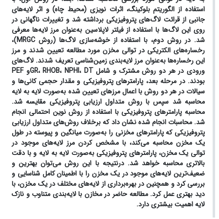
استفاده از الگوریتم بلوکینگ، اثرات نویزی (محیط چاه) و اثر لایه‌های
جانبی از قرائت لاگ‌های پتروفیزیکی برداشته شد و تغییرات ناگهانی در
روی این لاگ‌ها با استفاده از فیلتر لاپلاسین به‌عنوان مرز لایه‌ها معرفی
شد. در روش دوم، با استفاده از خوشه‌سازی لاگ‌ها (روش
MRGC
)،
رخساره‌های الکتریکی در توالی مخزن مورد مطالعه تعیین شدند و مرز
این رخساره‌ها به‌عنوان مرز لایه‌بندی زمین‌شناسی تعریف شدند. لاگ‌های
ورودی در هر دو روش مشترک و شامل
DT
،
NPHI
،
RHOB
،
GR
و
PEF
بودند. در مرحله بعد، پارامترهای پتروفیزیکی و مقدار حجمی کانی‌ها و
سیالات در هر دو روش با اعمال مرزهای تعیین شده به‌صورت لایه به لایه
محاسبه شد سپس با روش متداول ارزیابی پتروفیزیکی مقایسه شد.
محاسبه پارامترهای پتروفیزیکی با استفاده از روش نوین احتمالی انجام
شد. محاسبات انجام شده نشان داد که برخلاف روش‌های متداول ارزیابی
پتروفیزیکی که پارامترهای مخزنی را به‌صورت میانگین و پیوسته در طول
یک مخزن محاسبه می‌کند، با مشخص کردن مرز لایه‌های موجود در
توالی یک مخزن، پارامترهای پتروفیزیکی به‌صورت لایه به لایه و با دقت
بالاتری محاسبه خواهد شد. درنتیجه با این روش می‌توان بهترین و
ضعیف‌ترین لایه‌های موجود در یک مخزن را با اطمینان کامل شناسایی و
بررسی کرد و همچنین در بهره‌برداری از لایه‌های مختلف در یک مخزن، با
دید بهتری عمل کرد. مطالعه حاضر در مخازن با لایه‌بندی متناوب و نازک
لایه اهمیت بیشتری دارد.