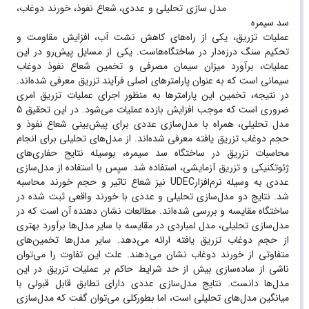
مدل سازی تحلیلی و عددی، شعاع نفوذ، خورند دوغاب،
سد سیمره
عملیات تزریق، یکی از راه‌های کاهش نشت آب، افزایش مقاومت و
تحکیم سنگ درزه‌دار در ساختگاه‌هاست. یکی از مسایل پیش‌رو در این
عملیات، برآورد میزان سیمان مصرفی و تخمین شعاع نفوذ دوغاب
سیمانی است که به عنوان پارامترهای اصلی فرآیند تزریق معرفی شده‌اند.
در نتیجه، تخمین این پارامترها به منظور اجرای عملیات تزریق امری
ضروری است که موجب افزایش بازده عملیات می‌شود. در این تحقیق 5
مدل تحلیلی، همراه با مدل‌سازی عددی برای پیش‌بینی شعاع نفوذ و
حجم دوغاب تزریق‌ یافته معرفی شده‌اند. از مدل‌های تحلیلی برای انجام
محاسبات تزریق در ساختگاه سد سیمره، بوسیله‌ نتایج حفاری‌های
ژئوتکنیکی و تزریق آزمایشی، استفاده شد. سپس با استفاده از مدل‌سازی
عددی به وسیله‌ نرم‌افزارUDEC نیز شعاع تاثیر و حجم خورند محاسبه
شد. نتایج دو مدل‌سازی تحلیلی و عددی با خورند واقعی ثبت شده در
ساختگاه مقایسه و بررسی شده‌اند. مطالعات نشان دهنده‌ آن است که در
مدل‌سازی تحلیلی، مدل لمباردی در مقایسه با سایر مدل‌ها برآورد بهتری
از حجم دوغاب تزریق یافته ارائه می‌دهد. سایر مدل‌ها تخمین‌های
متفاوتی از خورند دوغاب نشان می‌دهند. علت این تفاوت را می‌توان
ناشی از ساده‌سازی بیش از حد شرایط حاکم بر عملیات تزریق در این
مدل‌ها دانست. نتایج مدل‌سازی عددی دارای تطابق قابل قبولی با
میانگین ‌مدل‌های تحلیلی است، اما بطورکلی می‌توان گفت که مدل‌سازی