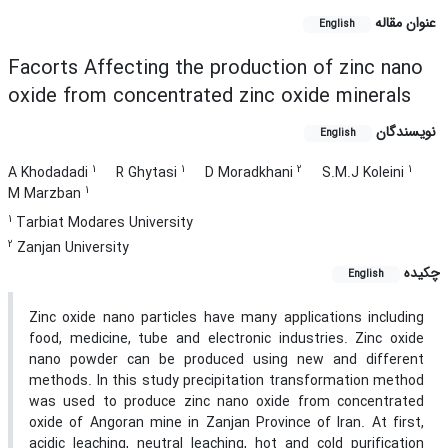
عنوان مقاله
English
Facorts Affecting the production of zinc nano
oxide from concentrated zinc oxide minerals
نویسندگان
English
1
1
2
1
A Khodadadi
R Ghytasi
D Moradkhani
S.M.J Koleini
1
M Marzban
1
Tarbiat Modares University
2
Zanjan University
چکیده
English
Zinc oxide nano particles have many applications including
food, medicine, tube and electronic industries. Zinc oxide
nano powder can be produced using new and different
methods. In this study precipitation transformation method
was used to produce zinc nano oxide from concentrated
oxide of Angoran mine in Zanjan Province of Iran. At first,
acidic leaching, neutral leaching, hot and cold purification