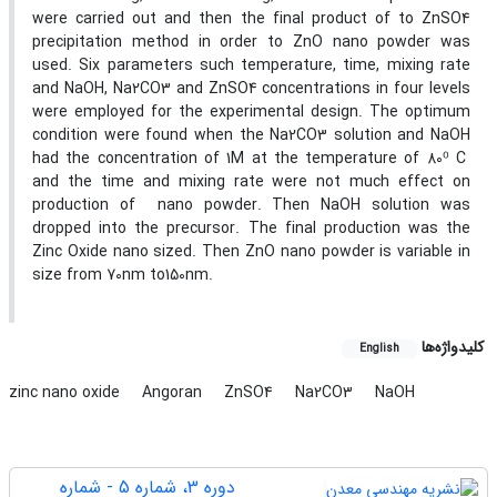
were carried out and then the final product of to ZnSO4
precipitation method in order to ZnO nano powder was
used. Six parameters such temperature, time, mixing rate
and NaOH, Na2CO3 and ZnSO4 concentrations in four levels
were employed for the experimental design. The optimum
condition were found when the Na2CO3 solution and NaOH
had the concentration of 1M at the temperature of 80⁰ C
and the time and mixing rate were not much effect on
production of nano powder. Then NaOH solution was
dropped into the precursor. The final production was the
Zinc Oxide nano sized. Then ZnO nano powder is variable in
size from 70nm to150nm.
کلیدواژه‌ها
English
zinc nano oxide
Angoran
ZnSO4
Na2CO3
NaOH
دوره 3، شماره 5 - شماره