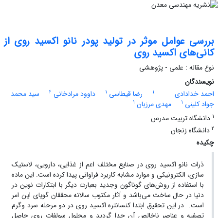
بررسی عوامل موثر در تولید پودر نانو اکسید روی از
کانی‌های اکسید روی
نوع مقاله : علمی - پژوهشی
نویسندگان
2
1
1
احمد خدادادی
رضا قیطاسی
داوود مرادخانی
سید محمد
1
1
جواد کلینی
مهدی مرزبان
1
دانشگاه تربیت مدرس
2
دانشگاه زنجان
چکیده
ذرات نانو اکسید روی در صنایع مختلف اعم از غذایی، دارویی، لاستیک
سازی، الکترونیکی و موارد مشابه کاربرد فراوانی پیدا کرده است. این ماده
با استفاده از روش‌های گوناگون وجدید بعبارت دیگر با ابتکارات نوین در
دنیا در حال ساخت می‌باشد و آثار مکتوب سالانه محققان گویای این امر
است. در این تحقیق ابتدا کنسانتره اکسید روی در دو مرحله سرد وگرم
تصفیه و عناصر ناخالص آن جدا گردید و محلول سولفات روی حاصل