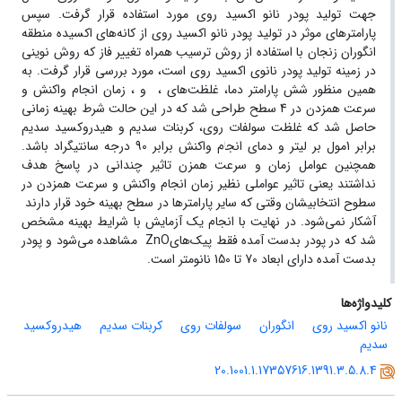
جهت تولید پودر نانو اکسید روی مورد استفاده قرار گرفت. سپس
پارامترهای موثر در تولید پودر نانو اکسید روی از کانه‌های اکسیده منطقه
انگوران زنجان با استفاده از روش ترسیب همراه تغییر فاز که روش نوینی
در زمینه تولید پودر نانوی اکسید روی است، مورد بررسی قرار گرفت. به
همین منظور شش پارامتر دما، غلظت‌های ، و ، زمان انجام واکنش و
سرعت همزدن در 4 سطح طراحی شد که در این حالت شرط بهینه زمانی
حاصل شد که غلظت سولفات روی، کربنات سدیم و هیدروکسید سدیم
برابر 1مول بر لیتر و دمای انجام واکنش برابر 90 درجه سانتیگراد باشد.
همچنین عوامل زمان و سرعت همزن تاثیر چندانی در پاسخ هدف
نداشتند یعنی تاثیر عواملی نظیر زمان انجام واکنش و سرعت همزدن در
سطوح انتخابیشان وقتی که سایر پارامترها در سطح بهینه خود قرار دارند
آشکار نمی‌شود. در نهایت با انجام یک آزمایش با شرایط بهینه مشخص
شد که در پودر بدست آمده فقط پیک‌هایZnO مشاهده می‌شود و پودر
بدست آمده دارای ابعاد 70 تا 150 نانومتر است.
کلیدواژه‌ها
نانو اکسید روی
انگوران
سولفات روی
کربنات سدیم
هیدروکسید
سدیم
20.1001.1.17357616.1391.3.5.8.4