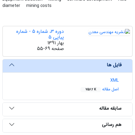
diameter
mining costs
دوره 3، شماره 5 - شماره
پیاپی 5
بهار 1391
صفحه
55-69
فایل ها
XML
اصل مقاله
756.2 K
سابقه مقاله
هم رسانی