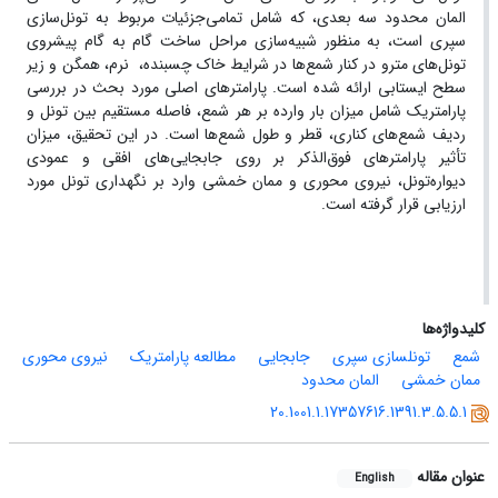
المان محدود سه بعدی، که شامل تمامی‌جزئیات مربوط به تونل‌سازی
سپری است، به منظور شبیه‌سازی مراحل ساخت گام به گام پیشروی
تونل‌های مترو در کنار شمع‌ها در شرایط خاک چسبنده، نرم، همگن و زیر
سطح ایستابی ارائه شده است. پارامترهای اصلی مورد بحث در بررسی
پارامتریک شامل میزان بار وارده بر هر شمع، فاصله مستقیم بین تونل‌ و
ردیف شمع‌های کناری، قطر و طول شمع‌ها است. در این تحقیق، میزان
تأثیر پارامترهای فوق‌الذکر بر روی جابجایی‌های افقی و عمودی
دیواره‌تونل، نیروی محوری و ممان خمشی وارد بر نگهداری تونل مورد
ارزیابی قرار گرفته است.
کلیدواژه‌ها
شمع
تونل­سازی سپری
جابجایی
مطالعه پارامتریک
نیروی محوری
ممان خمشی
المان محدود
20.1001.1.17357616.1391.3.5.5.1
عنوان مقاله
English