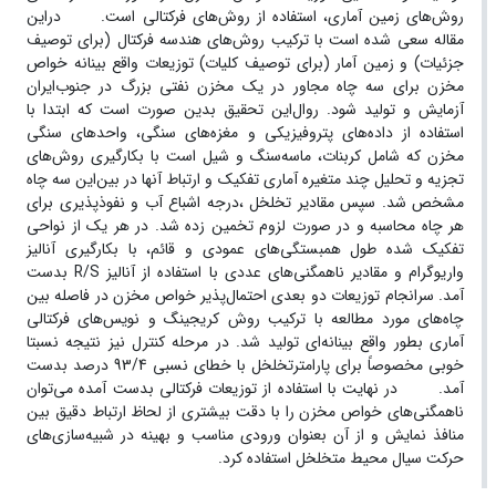
روش‌های زمین آماری، استفاده از روش‌های فرکتالی است. در‌این
مقاله سعی شده است با ترکیب روش‌های هندسه فرکتال (برای توصیف
جزئیات) و زمین آمار (برای توصیف کلیات) توزیعات واقع بینانه خواص
مخزن برای سه چاه مجاور در یک مخزن نفتی بزرگ در جنوب‌ایران
آزمایش و تولید شود. روال‌این تحقیق بدین صورت است که ابتدا با
استفاده از داده‌های پتروفیزیکی و مغزه‌های سنگی، واحدهای سنگی
مخزن که شامل کربنات، ماسه‌سنگ و شیل است با بکارگیری روش‌های
تجزیه و تحلیل چند متغیره آماری تفکیک و ارتباط آنها در بین‌این سه چاه
مشخص شد. سپس مقادیر تخلخل ،درجه اشباع آب و نفوذپذیری برای
هر چاه محاسبه و در صورت لزوم تخمین زده شد. در هر یک از نواحی
تفکیک شده طول همبستگی‌های عمودی و قائم، با بکارگیری آنالیز
واریوگرام و مقادیر ناهمگنی‌های عددی با استفاده از آنالیز R/S بدست
آمد. سرانجام توزیعات دو بعدی احتمال‌پذیر خواص مخزن در فاصله بین
چاه‌های مورد مطالعه با ترکیب روش کریجینگ و نویس‌های فرکتالی
آماری بطور واقع بینانه‌ای تولید شد. در مرحله کنترل نیز نتیجه نسبتا
خوبی مخصوصاً برای پارامترتخلخل با خطای نسبی 93/4 درصد بدست
آمد. در نهایت با استفاده از توزیعات فرکتالی بدست آمده می‌توان
ناهمگنی‌های خواص مخزن را با دقت بیشتری از لحاظ ارتباط دقیق بین
منافذ نمایش و از آن بعنوان ورودی مناسب و بهینه در شبیه‌سازی‌های
حرکت سیال محیط متخلخل استفاده کرد.