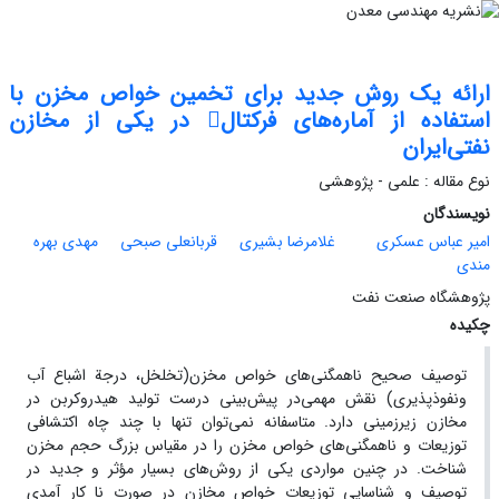
ارائه یک روش جدید برای تخمین خواص مخزن با
استفاده از آماره‌های فرکتال در یکی از مخازن
نفتی‌ایران
نوع مقاله : علمی - پژوهشی
نویسندگان
امیر عباس عسکری
غلامرضا بشیری
قربانعلی صبحی
مهدی بهره
مندی
پژوهشگاه صنعت نفت
چکیده
توصیف صحیح ناهمگنی‌های خواص مخزن(تخلخل، درجة اشباع آب
ونفوذپذیری) نقش مهمی‌در پیش‌بینی درست تولید هیدروکربن در
مخازن زیرزمینی دارد. متاسفانه نمی‌توان تنها با چند چاه اکتشافی
توزیعات و ناهمگنی‌های خواص مخزن را در مقیاس بزرگ حجم مخزن
شناخت. در چنین مواردی یکی از روش‌های بسیار مؤثر و جدید در
توصیف و شناسایی توزیعات خواص مخازن در صورت نا کار آمدی