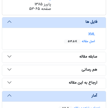
پاییز 1385
صفحه
53-65
فایل ها
XML
اصل مقاله
579.5 K
سابقه مقاله
هم رسانی
ارجاع به این مقاله
آمار