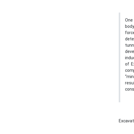
One 
body
for
dete
tunn
deve
indu
of E
comp
“min
resu
cons
Excava