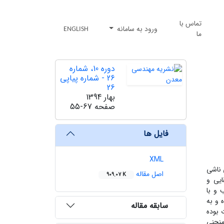
تماس با
ورود به سامانه
ENGLISH
ما
دوره 10، شماره
26 - شماره پیاپی
26
بهار 1394
صفحه
55-67
فایل ها
XML
 ناشی
اصل مقاله
909.07 K
ایی و
 و با
 و به
سابقه مقاله
 بوده
منحنی