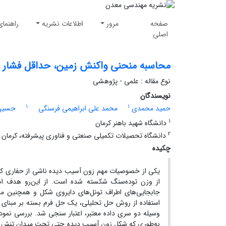
صفحه
مرور
اطلاعات نشریه
راهنمای
اصلی
محاسبه منحنی واکنش زمین، حداقل فشار ن
نوع مقاله : علمی - پژوهشی
نویسندگان
1
1
حمید محمدی
محمد علی ابراهیمی فرسنگی
حسین 
1
دانشگاه شهید باهنر کرمان
2
دانشگاه تحصیلات تکمیلی صنعتی و فناوری پیشرفته، کرمان
چکیده
یکی از خصوصیات مهم زون آسیب دیده ناشی از حفاری که 
از وزن توده‌سنگ شکسته شده است. از این‌رو هدف اص
جابجایی‌های اطراف تونل‌های دایروی شکل و همچنین مح
استفاده از روش حل تحلیلی، یک حل فرم بسته بر مبنای ق
وسیله دو سری داده معتبر، اعتبار سنجی شد. بررسی نمودار
به‌طوری که شکل زون آسیب دیده حتی تحت میدان تنش بر