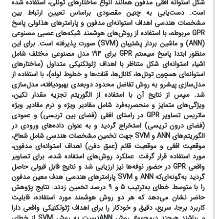
شکل استوانه افقی مدفون همانند انواع ساختارهای تونلی، استفاده شده
است. دست‌یابی به چنین مقصودی براساس تعیین ارتباط بین
مشخصات هندسی اهداف استوانه‌ای مدفون و پارامترهای هذلولی پاسخ
GPR
مربوطه، با استفاده از روش‌های هوشمند شبکه‌های عصبی مصنوعی
(ANN)
و ماشین بردار پشتیبان
(SVM)
صورت پذیرفته است. برای این
منظور ابتدا پاسخ سیستم
GPR
برای 194 مدل مصنوعی مختلف شامل
اشیاء استوانه‌ای شکل متناظر با اهداف ژئوتکنیکی متداول (ساختارهای
استوانه‌ای همچون تونل‌ها، کانال‌ها، قنات‌ها و خطوط لوله)، با استفاده از
مدل‌سازی پیشرو به روش تفاضل محدود دوبعدی بهبودیافته، مدل‌سازی
شد. سپس از نتایج آن با استفاده از الگوریتم تجزیه مقدار تکین،
ویژگی‌های متمایز و منحصربه‌فرد شامل مقادیر ویژه و نرم مقادیر ویژه
ماتریس تصاویر
GPR
در راستای
افقی (فضای بین تریسی) و عمودی
(فضای درون تریسی)
استخراج گردید و به عنوان داده‌های ورودی در
الگوریتم‌های
ANN
و
SVM
جهت تخمین مشخصات هندسی شامل شعاع،
موقعیت افقی و موقعیت قائم (عمق دفن) اهداف استوانه‌ای مدفون،
مورد استفاده قرار گرفت. عملکرد روش‌های استفاده شده، برای تصاویر
واقعی
GPR
در حضور نوفه‌ها نیز ارزیابی شد و نتایج قابل قبولی حاصل
گردید به‌گونه‌ای‌که
ANN
و
SVM
پارامترهای هندسی هدف معین مدفون
را با متوسط خطای به‌ترتیب 5 و 9 درصد تخمین زدند. نتایج پژوهش
حاضر نشان می‌دهد که هر دو روش هوشمند مورد استفاده، قابلیت
کاربرد برجا، سریع، دقیق و خودکار را برای اهداف ژئوتکنیکی واقعی دارا
می‌باشند هرچند درمجموع روش
ANN
نسبت به روش
SVM
از خطای