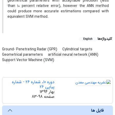
geometrical parameters with acceptable precision (less
than 10 percent relative error), however the ANN method
could produce more accurate estimations compared with
equivalent SVM method.
کلیدواژه‌ها
English
Ground- Penetrating Radar (GPR)
Cylindrical targets
Geometrical parameters
artificial neural network (ANN)
Support Vector Machine (SVM)
دوره 10، شماره 26 - شماره
پیاپی 26
بهار 1394
صفحه
83-98
فایل ها