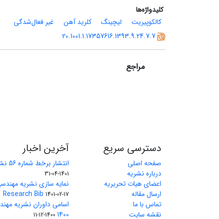
کلیدواژه‌ها
کالکوپیریت
لیچینگ
کلرید آهن
غیر فعال‌شدگی
20.1001.1.17357616.1393.9.24.7.7
مراجع
دسترسی سریع
آخرین اخبار
صفحه اصلی
انتشار برخط شماره 56 نشریه مهندسی معدن
درباره نشریه
1401-04-31
اعضای هیات تحریریه
نمایه سازی نشریه مهندسی
ارسال مقاله
Research Bib
1401-02-17
تماس با ما
اسامی داوران نشریه مهن
نقشه سایت
1400
1400-12-11