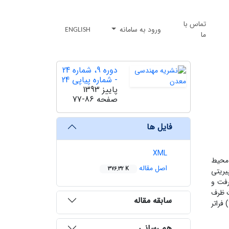
تماس با
ورود به سامانه
ENGLISH
ما
دوره 9، شماره 24
- شماره پیاپی 24
پاییز 1393
صفحه
77-86
فایل ها
XML
 محیط
اصل مقاله
376.32 K
یریتی
ر گرفت و
وپیریت دارد بگونه‌ای که 97% کالکوپیریت ظرف
سابقه مقاله
انتیگرادحل می‌شود. همچنین مشخص شد که اگر غلظت محلول کلرید فریک از حد معیّنی (حدود 5/43%) فراتر
هم رسانی