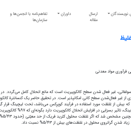
 نویسندگان
ارسال
داوران
تفاهم‌نامه با انجمن‌ها و
مقاله
سازمان‌ها
غلیظ
 فرآوری مواد معدنی
ولفاتی، غیر فعال شدن سطح کالکوپیریت است که مانع انحلال کامل می‌گردد. در
ری از غیر فعال‌شدن سطح کانی امکانپذیر است. در تحقیق حاضر یک کنسانترة کالکوپ
ة محلول کلرید فریک با غلظت 5/31% تا 9/46%، که بیش از غلظت مورد استفاده در فرآیند کوپرِکس می‌باشد، تحت لیچینگ قرا
مشخص شد که تبخیر محلول کلرید فریک قبل از شروع لیچینگ، تاثیر بسزایی در افزایش انحلال کالک
مدت 4ساعت در دمای 109 درجة س
نِ گرانروی محلول در غلظت‌های بیش از 5/43% نسبت داد.