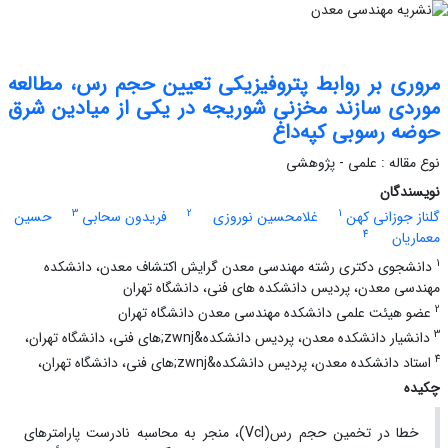
مروری بر روابط پتروفیزیکی تعیین حجم رس، مطالعه
موردی سازند مخزنی شوریجه در یکی از میادین شرق
حوضه رسوبی کپه‌داغ
نوع مقاله : علمی - پژوهشی
نویسندگان
3
2
1
گلناز جوزانی کهن
غلامحسین نوروزی
فریدون سحابی
حسین
4
معماریان
1
دانشجوی دکتری رشته مهندسی معدن گرایش اکتشاف معدن، دانشکده
مهندسی معدن، پردیس دانشکده های فنی، دانشگاه تهران
2
عضو هیئت علمی دانشکده مهندسی معدن دانشگاه تهران
3
دانشیار دانشکده معدن، پردیس دانشکده&zwnj;های فنی، دانشگاه تهران،
4
استاد دانشکده معدن، پردیس دانشکده&zwnj;های فنی، دانشگاه تهران،
چکیده
خطا در تخمین حجم رس(Vcl)، منجر به محاسبه نادرست پارامترهای