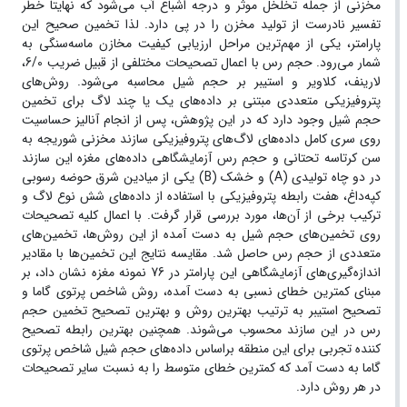
مخزنی از جمله تخلخل موثر و درجه اشباع آب می‌شود که نهایتاً خطر
تفسیر نادرست از تولید مخزن را در پی دارد. لذا تخمین صحیح این
پارامتر، یکی از مهم‌ترین مراحل ارزیابی کیفیت مخازن ماسه‌سنگی به
شمار می‌رود. حجم رس با اعمال تصحیحات مختلفی از قبیل ضریب 6/0،
لارینف، کلاویر و استیبر بر حجم شیل محاسبه می‌شود. روش‌های
پتروفیزیکی متعددی مبتنی بر داده‌های یک یا چند لاگ برای تخمین
حجم شیل وجود دارد که در این پژوهش، پس از انجام آنالیز حساسیت
روی سری کامل داده‌های لاگ‌های پتروفیزیکی سازند مخزنی شوریجه به
سن کرتاسه تحتانی و حجم رس آزمایشگاهی داده‌های مغزه این سازند
در دو چاه تولیدی (A) و خشک (B) یکی از میادین شرق حوضه رسوبی
کپه‌داغ، هفت رابطه پتروفیزیکی با استفاده از داده‌های شش نوع لاگ و
ترکیب برخی از آن‌ها، مورد بررسی قرار گرفت. با اعمال کلیه تصحیحات
روی تخمین‌های حجم شیل‌ به دست آمده از این روش‌ها، تخمین‌های
متعددی از حجم رس حاصل شد. مقایسه نتایج این تخمین‌ها با مقادیر
اندازه‌گیری‌های آزمایشگاهی این پارامتر در 76 نمونه مغزه نشان داد، بر
مبنای کمترین خطای نسبی به دست آمده، روش شاخص پرتوی گاما و
تصحیح استیبر به ترتیب بهترین روش و بهترین تصحیح تخمین حجم
رس در این سازند محسوب می‌شوند. همچنین بهترین رابطه تصحیح
کننده تجربی برای این منطقه براساس داده‌های حجم شیل شاخص پرتوی
گاما به دست آمد که کمترین خطای متوسط را به نسبت سایر تصحیحات
در هر روش دارد.