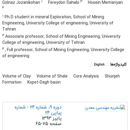
1
3
Golnaz Jozanikohan
Fereydon Sahabi
Hosein Memariyan
4
1
Ph.D student in mineral Exploration, School of Mining
Engineering, University College of engineering, University of
Tehran
3
Associate professor, School of Mining Engineering, University
College of engineering, University of Tehran
4
, Full professor, School of Mining Engineering, University College
of engineering
کلیدواژه‌ها
English
Volume of Clay
Volume of Shale
Core Analysis
Shurijeh
Formation
Kopet-Dagh basin
دوره 9، شماره 24 - شماره
پیاپی 24
پاییز 1393
صفحه
65-75