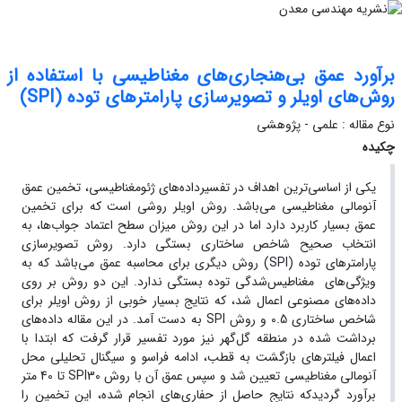
برآورد عمق بی‌هنجاری‌های مغناطیسی با استفاده از
روش‌های اویلر و تصویرسازی پارامترهای توده (SPI)
نوع مقاله : علمی - پژوهشی
چکیده
یکی از اساسی‌ترین اهداف در تفسیرداده‌های ژئومغناطیسی، تخمین عمق
آنومالی مغناطیسی می‌باشد. روش اویلر روشی است که برای تخمین
عمق بسیار کاربرد دارد اما در این روش میزان سطح اعتماد جواب‌ها، به
انتخاب صحیح شاخص ساختاری بستگی دارد. روش تصویرسازی
پارامترهای توده (SPI) روش دیگری برای محاسبه عمق می‌باشد که به
ویژگی‌های مغناطیس‌شدگی توده بستگی ندارد. این دو روش بر روی
داده‌های مصنوعی اعمال شد، که نتایج بسیار خوبی از روش اویلر برای
شاخص ساختاری 0.5 و روش SPI به دست آمد. در این مقاله داده‌های
برداشت شده در منطقه گل‌گهر نیز مورد تفسیر قرار گرفت که ابتدا با
اعمال فیلترهای بازگشت به قطب، ادامه فراسو و سیگنال تحلیلی محل
آنومالی مغناطیسی تعیین شد و سپس عمق آن با روش SPI30 تا 40 متر
برآورد گردیدکه نتایج حاصل از حفاری‌های انجام شده، این تخمین را