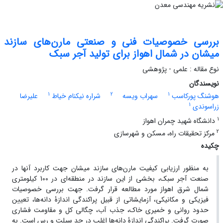
بررسی خصوصیات فنی و صنعتی مارن‌های سازند
میشان در شمال اهواز برای تولید آجر سبک
نوع مقاله : علمی - پژوهشی
نویسندگان
1
2
1
هوشنگ پورکاسب
سهراب ویسه
شراره نیکنام خیاط
علیرضا
1
زراسوندی
1
دانشگاه شهید چمران اهواز
2
مرکز تحقیقات راه، مسکن و شهرسازی
چکیده
به منظور ارزیابی کیفیت مارن‌های سازند میشان جهت کاربرد آنها در
صنعت آجر سبک، بخشی از این سازند در منطقه‌ای در 100 کیلومتری
شمال شرق اهواز مورد مطالعه قرار گرفت. جهت بررسی خصوصیات
فیزیکی و مکانیکی، آزمایشاتی از قبیل پراکندگی اندازۀ دانه‌ها، تعیین
حدود روانی و خمیری خاک، جذب آب، چگالی کل و مقاومت فشاری
صورت گرفت. پراکندگی اندازۀ دانه‌ها اغلب در حد سیلت و رس است. به