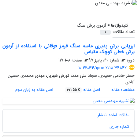
کلیدواژه‌ها =
آزمون برش سنگ
تعداد مقالات:
1
ارزیابی برش پذیری ماسه سنگ قرمز فوقانی با استفاده از آزمون
برش خطی کوچک مقیاس
دوره 13، شماره 40، پاییز 1397، صفحه
108-117
10.22034/ijme.2018.34842
جعفر خادمی حمیدی، سجاد علی مدد، کورش شهریار، مهدی محمدی حسین
آبادی
مشاهده مقاله
اصل مقاله
اصل مقاله به زبان دوم
671.55 K
مقالات آماده انتشار
شماره جاری