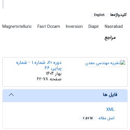
کلیدواژه‌ها
English
Magnetotelluric
Fast Occam
Inversion
Diapir
Nasrabad
مراجع
دوره 20، شماره 1 - شماره
پیاپی 66
بهار 1404
صفحه
62-78
فایل ها
XML
اصل مقاله
2.57 M