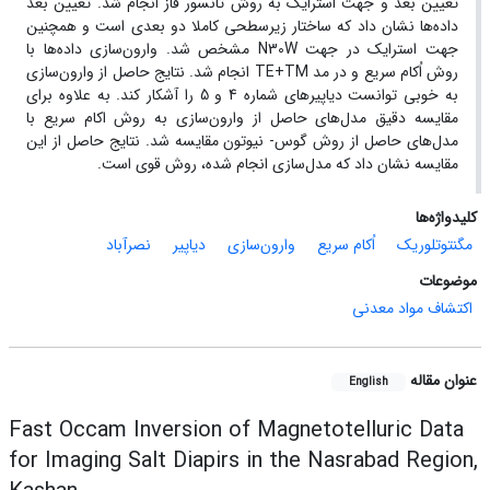
تعیین بعد و جهت استرایک به روش تانسور فاز انجام شد. تعیین بعد
داده‌ها نشان داد که ساختار زیرسطحی کاملا دو بعدی است و همچنین
جهت استرایک در جهت N30W مشخص شد. وارون‌سازی داده‌ها با
روش اُکام سریع و در مد TE+TM انجام شد. نتایج حاصل از وارون‌سازی
به خوبی توانست دیاپیرهای شماره 4 و 5 را آشکار کند. به علاوه برای
مقایسه دقیق مدل‌های حاصل از وارون‌سازی به روش اکام سریع با
مدل‌های حاصل از روش گوس- نیوتون مقایسه شد. نتایج حاصل از این
مقایسه نشان داد که مدل‌سازی انجام شده، روش قوی است.
کلیدواژه‌ها
مگنتوتلوریک
اُکام سریع
وارون‌سازی
دیاپیر
نصرآباد
موضوعات
اکتشاف مواد معدنی
عنوان مقاله
English
Fast Occam Inversion of Magnetotelluric Data
for Imaging Salt Diapirs in the Nasrabad Region,