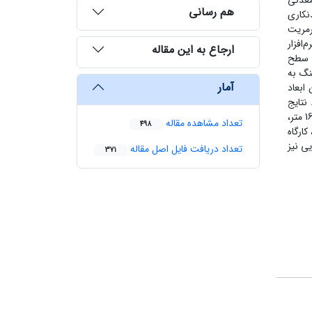
 معدنی
هم رسانی
نکاری
رمریت
‌افزار
ارجاع به این مقاله
نی به کمک نرم‌‌افزار SketchUp، توپوگرافی سطح
نگ به
آمار
 برای تعیین ابعاد
18 متر استفاده شده است. نتایج
تحلیل تنش – جابه‌جایی نشان داد که با افزایش ابعاد پایه و کاهش عرض اتاق‌‌ها، یعنی از کارگاهی با ابعاد 20×10 متر به کارگاهی با ابعاد 16×16 متر،
تعداد مشاهده مقاله
498
ه، کارگاه
ایی نیز
تعداد دریافت فایل اصل مقاله
371