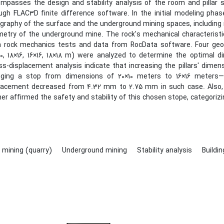
mpasses the design and stability analysis of the room and pillar
ugh FLAC3D finite difference software. In the initial modeling ph
graphy of the surface and the underground mining spaces, including r
etry of the underground mine. The rock's mechanical characterist
 rock mechanics tests and data from RocData software. Four geom
10, 18×16, 16×16, 18×18 m) were analyzed to determine the optimal
ss-displacement analysis indicate that increasing the pillars' dimen
ging a stop from dimensions of 20×10 meters to 16×16 meters—
lacement decreased from 4.32 mm to 2.75 mm in such case. Also, s
her affirmed the safety and stability of this chosen stope, categorizin
 mining (quarry)
Underground mining
Stability analysis
Buildi