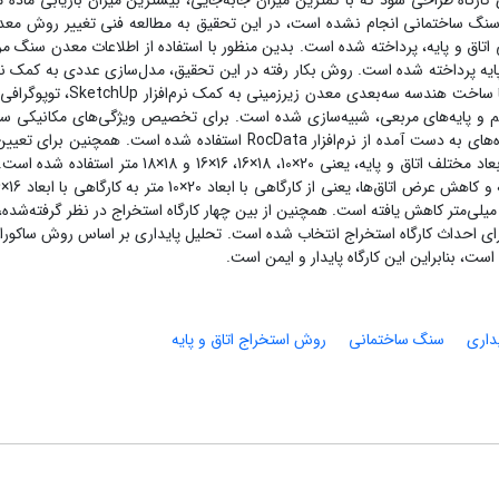
‌‌ای کارگاه طراحی شود که با کمترین میزان جابه‌‌جایی، بیشترین میزان بازیابی ماده
ی سنگ ساختمانی انجام نشده است، در این تحقیق به مطالعه فنی تغییر روش معد
اق و پایه، پرداخته شده است. بدین منظور با استفاده از اطلاعات معدن سنگ م
 پایه پرداخته شده است. روش بکار رفته در این تحقیق، مدل‌‌سازی عددی به کمک نرم‌
تفاضل محدود FLAC3D است. در مرحله اول مدل‌سازی با ساخت هندسه سه‌بعدی معدن زیرزمی
م و پایه‌های مربعی، شبیه‌سازی شده است. برای تخصیص ویژگی‌های مکانیکی ‌‌س
مدل، از نتایج آزمایش‌های مکانیک سنگ انجام شده و داده‌های به دست آمده از نرم‌افزار RocData استفاده شده است. همچنین
بهینه کارگاه استخراج، از چهار هندسه کارگاه استخراجی با ابعاد مختلف اتاق و پایه، یعنی 20×10، 18×16، 16×16 و 18×
یزان جابه‌‌جایی در سقف کارگاه استخراج از 32/4 به 75/2 میلی‌متر کاهش یافته است. همچنین از بین چهار کارگاه استخراج در نظر گرفته‌شد
16 متر، به عنوان طرح بهینه برای احداث کارگاه استخراج انتخاب شده است. تحلیل پایداری بر اساس روش ساکور
داری
سنگ ساختمانی
روش استخراج اتاق و پایه