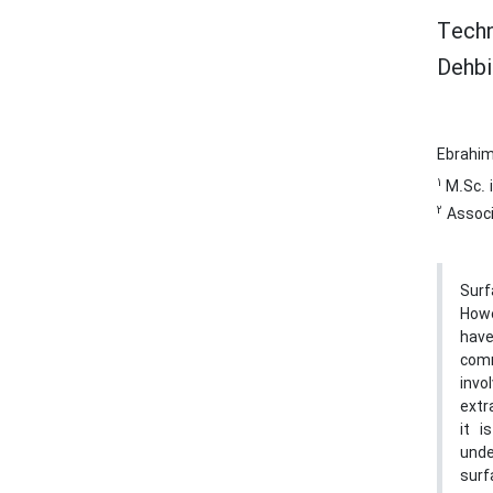
Techn
Dehbi
Ebrahi
1
M.Sc. i
2
Associ
Surf
Howe
have
comm
invo
extr
it i
unde
surf