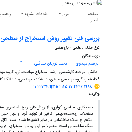
صفحه
مرور
اطلاعات نشریه
راهنمای
اصلی
بررسی فنی تغییر روش استخراج از سطحی 
نوع مقاله : علمی - پژوهشی
نویسندگان
2
1
ابراهیم مهدوی
مجید نوریان بیدگلی
1
دانش آموخته کارشناسی ارشد استخراج موادمعدنی، گروه مهن
2
دانشیار، گروه مهندسی معدن، دانشکده مهندسی، دانشگاه کاش
10.22034/ijme.2025.2014497.1988
چکیده
معدنکاری سطحی کواری، از روش‌‌های رایج استخراج سنگ‌
معضلات زیست‌محیطی ناشی از تولید گرد و غبار حین ا
استخراج سنگ ساختمانی‌‌ در سایر کشورها شده است. اتاق و 
سنگ ساختمانی است. معمولا در این روش استخراج، افزایش 