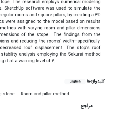
 stope. The research employs numerical modeling
ase, SketchUp software was used to simulate the
egular rooms and square pillars, by creating a 3D
ics were assigned to the model based on results
etries with varying room and pillar dimensions
 dimensions of the stope. The findings from the
sions and reducing the rooms' width—specifically,
decreased roof displacement. The stop's roof
tability analysis employing the Sakurai method
g it at a warning level of 2.
کلیدواژه‌ها
English
ng stone
Room and pillar method
مراجع