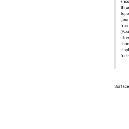
enco
thro
topo
geom
from
(20×
stre
chan
disp
furt
Surface