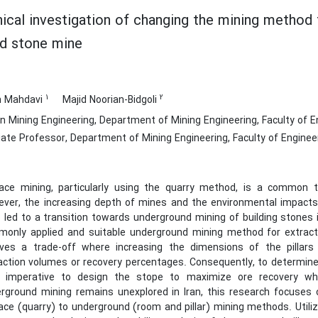
ical investigation of changing the mining method
d stone mine
1
2
m Mahdavi
Majid Noorian-Bidgoli
n Mining Engineering, Department of Mining Engineering, Faculty of En
ate Professor, Department of Mining Engineering, Faculty of Engineeri
ace mining, particularly using the quarry method, is a common te
ver, the increasing depth of mines and the environmental impacts,
 led to a transition towards underground mining of building stones i
only applied and suitable underground mining method for extractin
lves a trade-off where increasing the dimensions of the pillar
action volumes or recovery percentages. Consequently, to determine 
s imperative to design the stope to maximize ore recovery whi
rground mining remains unexplored in Iran, this research focuses 
ace (quarry) to underground (room and pillar) mining methods. Utili