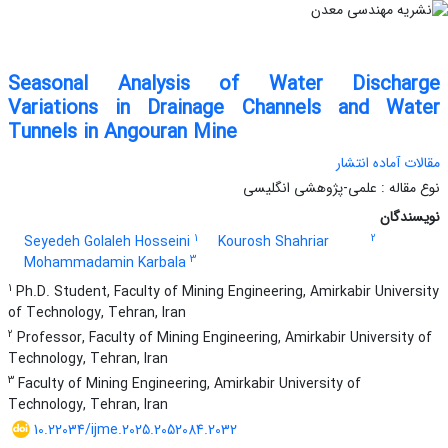
Seasonal Analysis of Water Discharge
Variations in Drainage Channels and Water
Tunnels in Angouran Mine
مقالات آماده انتشار
نوع مقاله : علمی-پژوهشی انگلیسی
نویسندگان
1
2
Seyedeh Golaleh Hosseini
Kourosh Shahriar
3
Mohammadamin Karbala
1
Ph.D. Student, Faculty of Mining Engineering, Amirkabir University
of Technology, Tehran, Iran
2
Professor, Faculty of Mining Engineering, Amirkabir University of
Technology, Tehran, Iran
3
Faculty of Mining Engineering, Amirkabir University of
Technology, Tehran, Iran
10.22034/ijme.2025.2052084.2032