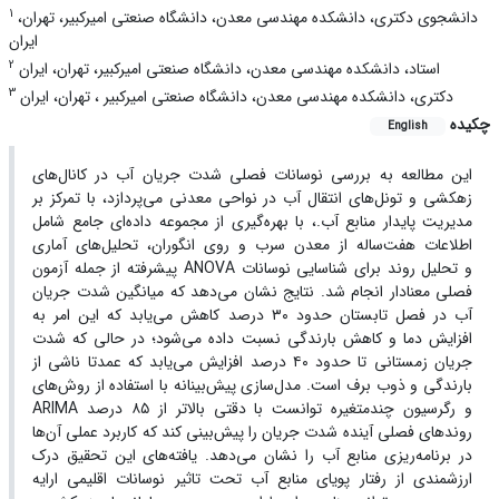
1
دانشجوی دکتری، دانشکده مهندسی معدن، دانشگاه صنعتی امیرکبیر، تهران،
ایران
2
استاد، دانشکده مهندسی معدن، دانشگاه صنعتی امیرکبیر، تهران، ایران
3
دکتری، دانشکده مهندسی معدن، دانشگاه صنعتی امیرکبیر ، تهران، ایران
چکیده
English
این مطالعه به بررسی نوسانات فصلی شدت جریان آب در کانال‌های
زهکشی و تونل‌های انتقال آب در نواحی معدنی می‌پردازد، با تمرکز بر
مدیریت پایدار منابع آب.، با بهره‌گیری از مجموعه داده‌ای جامع شامل
اطلاعات هفت‌ساله از معدن سرب و روی انگوران، تحلیل‌های آماری
پیشرفته از جمله آزمون ANOVA و تحلیل روند برای شناسایی نوسانات
فصلی معنادار انجام شد. نتایج نشان می‌دهد که میانگین شدت جریان
آب در فصل تابستان حدود ۳۰ درصد کاهش می‌یابد که این امر به
افزایش دما و کاهش بارندگی نسبت داده می‌شود؛ در حالی که شدت
جریان زمستانی تا حدود ۴۰ درصد افزایش می‌یابد که عمدتا ناشی از
بارندگی و ذوب برف است. مدل‌سازی پیش‌بینانه با استفاده از روش‌های
ARIMA و رگرسیون چندمتغیره توانست با دقتی بالاتر از ۸۵ درصد
روندهای فصلی آینده شدت جریان را پیش‌بینی کند که کاربرد عملی آن‌ها
در برنامه‌ریزی منابع آب را نشان می‌دهد. یافته‌های این تحقیق درک
ارزشمندی از رفتار پویای منابع آب تحت تاثیر نوسانات اقلیمی ارایه