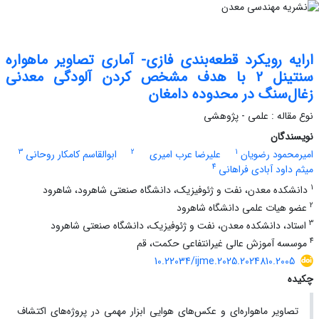
ارایه رویکرد قطعه‌بندی فازی- آماری تصاویر ماهواره
سنتینل 2 با هدف مشخص کردن آلودگی معدنی
زغال‌سنگ در محدوده دامغان
نوع مقاله : علمی - پژوهشی
نویسندگان
3
2
1
امیرمحمود رضویان
علیرضا عرب امیری
ابوالقاسم کامکار روحانی
4
میثم داود آبادی فراهانی
1
دانشکده معدن، نفت و ژئوفیزیک، دانشگاه صنعتی شاهرود، شاهرود
2
عضو هیات علمی دانشگاه شاهرود
3
استاد، دانشکده معدن، نفت و ژئوفیزیک، دانشگاه صنعتی شاهرود
4
موسسه آموزش عالی غیرانتفاعی حکمت، قم
10.22034/ijme.2025.2024810.2005
چکیده
تصاویر ماهواره‌ای و عکس‌های هوایی ابزار مهمی در پروژه‌های اکتشاف