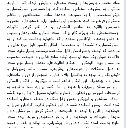
مواد معدنی، بررسی‌های زیست محیطی و پایش آلودگی‌اند. از آن‌ها
می‌توان به روش‌های مختلفی استفاده کرد زیرا دسترسی زمین‌شناسان و
دیگر متخصصان را به مسیرها، جاده‌ها، مناطق صعب‌العبور و مناطق
مسکونی فراهم می‌کنند. همچنین این تصاویر برای نقشه‌برداری معدن و
دسترسی بالقوه به مناطق اکتشافی و در نظر گرفتن تاثیرات
زیست‌محیطی یک پروژه، گام بزرگی است. تصاویر ماهواره‌‌های سنتینل
به دلیل باندهای فرکانسی متعددی که ماهواره برداشت می‌کند و به
زمین‌شناسان، دانشمندان و متخصصان امکان تفسیر طول موج هایی را
می‌دهد که توسط چشم انسان قابل مشاهده نیستند، بسیار مفید است.
خاک به عنوان یک منبع ارزشمندِ تولید منابع غذایی در طبیعت محسوب
می‌شود و پایش آلودگی آن هنگام فعالیت‌های معدنی بسیار مهم است.
به دلیل مشکلات و هزینه‌های روش‌های سنتی مانند زمین‌آمار و
ژئوفیزیک و با توجه به پتانسیل بالای فناوری سنجش از دور و داده‌‌های
ماهوار‌ه‌ای چندطیفی این امکان فراهم است تا ویژگی‌های خاک و آلودگی
آن را در سطح وسیع‌تر، با هزینه و زمان کمتر برآورد شود. با توجه به
توضیحات فوق در این تحقیق از تصاویر ماهواره سنتینل 2 برای تهیه نقشه
آلودگی سطحی و فیزیکی معدن زغال‌سنگ در منطقه دامغان، استفاده
شده است. روش استفاده شده در این تحقیق ترکیب گرادیان سوبل و
خوشه‌بندی فازی با توجه به قابلیت‌های عملگر گرادیان در نشان دادن
مرزهای تغییرات و خوشه‌بندی فازی در دسته‌بندی مرزها بوده است.
نتایج بدست آمده نشان داد، روش پیشنهادی می‌تواند با خطای حدود