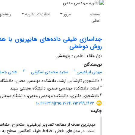
صفحه
مرور
اطلاعات نشریه
راهنمای
اصلی
جداسازی طیفی داده‌های هایپریون با 
روش دوخطی
نوع مقاله : علمی - پژوهشی
نویسندگان
2
1
مهدی ابراهیمی
مجید محمدی اسکوئی
هادی جمش
1
دانشجوی کارشناس ارشد، دانشکده مهندسی معدن، دانشگاه
2
استاد، دانشکده مهندسی معدن، دانشگاه صنعتی سهند
3
دانشجوی دکتری، دانشکده مهندسی معدن، دانشگاه صنعتی 
10.22034/ijme.2024.713299.1972
چکیده
مهم‌ترین هدف از مطالعه تصاویر ابرطیفی، استخراج امضاه
است. در مدل‌های خطی اختلاط طیف انعکاسی سطح به عنو