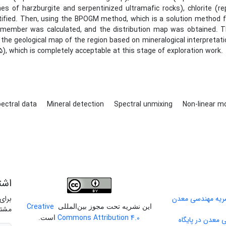
ines of harzburgite and serpentinized ultramafic rocks), chlorite (r
tified. Then, using the BPOGM method, which is a solution method f
member was calculated, and the distribution map was obtained. Th
 the geological map of the region based on mineralogical interpretatio
5), which is completely acceptable at this stage of exploration work.
ectral data
Mineral detection
Spectral unmixing
Non-linear m
اشت
برای
Creative
این نشریه تحت مجوز بین‌المللی
مشتر
Commons Attribution 4.0
است.
 معدن در پایگاه