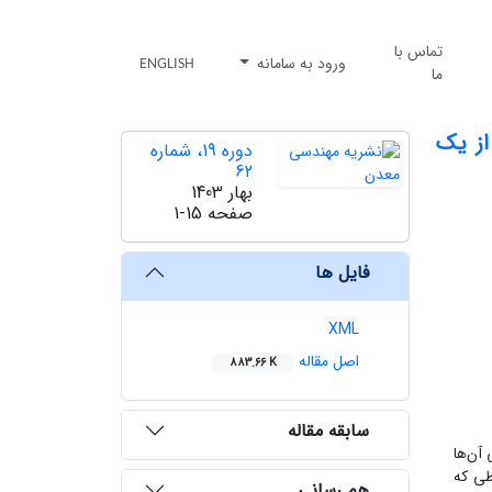
تماس با
ورود به سامانه
ENGLISH
ما
از یک
دوره 19، شماره
62
بهار 1403
صفحه
1-15
فایل ها
XML
اصل مقاله
883.66 K
سابقه مقاله
آن‌ها
طی که
هم رسانی