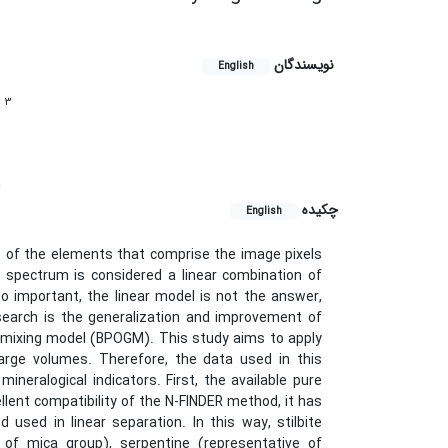
نویسندگان
English
3
m
n
چکیده
English
s of the elements that comprise the image pixels
spectrum is considered a linear combination of
o important, the linear model is not the answer,
search is the generalization and improvement of
r mixing model (BPOGM). This study aims to apply
arge volumes. Therefore, the data used in this
neralogical indicators. First, the available pure
llent compatibility of the N-FINDER method, it has
used in linear separation. In this way, stilbite
e of mica group), serpentine (representative of