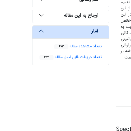
تعمیم
ناخته می‌شود. هدف از این
ر این
ارجاع به این مقاله
 خالص
ی دوخطی دارد، استخراج شد. علاوه بر سازگاری خوب روش N-FINDER، نسبت به
آمار
 کانی
انتینی
ز روش BPOGM که روش حلی برای مدل دوخطی GBM است، فراوانی
تعداد مشاهده مقاله
673
قه بر
تعداد دریافت فایل اصل مقاله
432
Spect