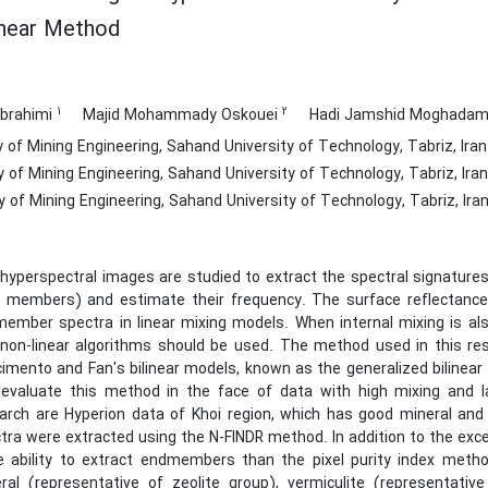
inear Method
1
2
Ebrahimi
Majid Mohammady Oskouei
Hadi Jamshid Moghada
 of Mining Engineering, Sahand University of Technology, Tabriz, Iran
 of Mining Engineering, Sahand University of Technology, Tabriz, Iran
y of Mining Engineering, Sahand University of Technology, Tabriz, Ira
hyperspectral images are studied to extract the spectral signature
 members) and estimate their frequency. The surface reflectance 
ember spectra in linear mixing models. When internal mixing is als
non-linear algorithms should be used. The method used in this re
imento and Fan's bilinear models, known as the generalized bilinea
evaluate this method in the face of data with high mixing and l
arch are Hyperion data of Khoi region, which has good mineral and mi
tra were extracted using the N-FINDR method. In addition to the exce
 ability to extract endmembers than the pixel purity index method 
ral (representative of zeolite group), vermiculite (representativ