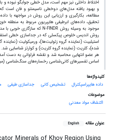
اختلاط داخلی نیز مهم است، مدل خطی جوابگو نبوده و باید 
مطالعه، بکارگیری و ارزیابی این روش در مواجهه با داده‌ه
تحقیق، داده‌های ابرطیفی هایپریون مربوط به منطقه خ
روش اندیس خلوص پیکسلی که در جداسازی خطی استفاده م
استیلبیت (نماینده گروه زئولیت‌ها)، ورمیکولیت (نماینده گ
هر عضو انتهایی محاسبه شد و نقشه فراوانی به دست آمد
اساس تفسیرهای کانی‌شناسی رخساره‌های سنگ‌شناسی (میانگین صحت 25/78) داشت که در این مرحله از کارهای اکتش
کلیدواژه‌ها
داده هایپراسپکترال
تشخیص کانی
جداسازی طیفی
م
موضوعات
اکتشاف مواد معدنی
عنوان مقاله
English
icator Minerals of Khoy Region Using