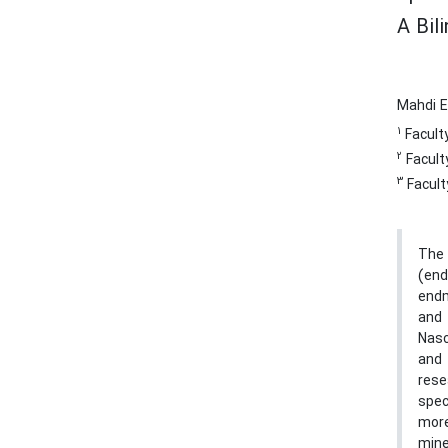
A Bil
Mahdi 
1
Faculty
2
Faculty
3
Facult
The 
(end
endm
and 
Nasc
and 
rese
spec
more
mine