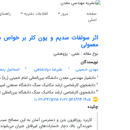
صفحه
مرور
اطلاعات نشریه
راهنمای
اصلی
اثر سولفات سدیم و یون کلر بر خواص ب
معمولی
نوع مقاله : علمی - پژوهشی
نویسندگان
2
1
مهدی حسینی
علیرضا دولتشاهی
اسماعیل رمض
1
دانشیار مهندسی معدن دانشگاه بین‌المللی امام خمینی (ره) ،ق
2
دانشجوی کارشناسی ارشد مکانیک سنگ دانشگاه صنعتی امیرکبیر
3
دانشجوی کارشناسی ارشد مکانیک سنگ دانشگاه بین‌المللی اما
10.22034/ijme.2022.548994.1905
چکیده
کاربرد روزافزون بتن و دسترسی آسان به این مصالح سبب 
خورندگی بالا، دچار خسارات‌های غیرقابل جبران می‌شوند. 