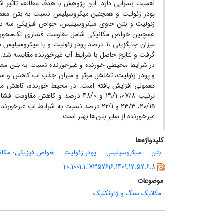
اهمیت بسزایی دارد. این پژوهش با هدف مطالعه تاثیر ش
پودر زئولیت و همچنین میکروسیلیس نسبت به بتن معمو
زئولیت و بتن حاوی میکروسیلیس، خواص فیزیکی سه نو
همچنین خواص مکانیکی شامل مقاومت فشاری تک‌محوری و 
گرفت و نتایج حاصل با شرایط آب غیرخورنده مقایسه شد. ن
در شرایط محیطی خورنده و غیرخورنده نسبت به بتن معمول
و پودر زئولیت، تخلخل موثر و میزان جذب آب کاهش و 
معمولی افزایش یافته است. در محیط خورنده، کاهش م
ترتیب 07/8، 29/1 و 48/0 درصد و 
20/15، 23/3 و 22/1 درصد نسبت به شرایط آ
غیرخورنده از سایر بتن‌ها بهتر است.
کلیدواژه‌ها
بتن
میکروسیلیس
پودر زئولیت
خواص فیزیکی- مکان
20.1001.1.17357616.1401.17.57.6.8
موضوعات
مکانیک سنگ و ژئوتکنیک