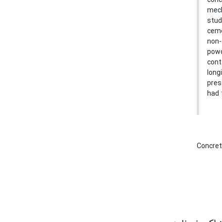
conc
mech
stud
ceme
non-
powd
cont
long
pres
had 
Concre