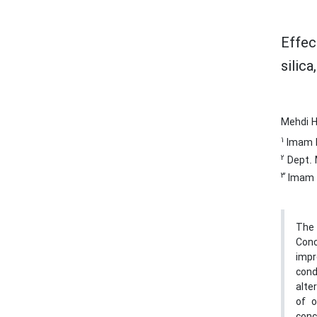
Effec
silic
Mehdi H
1
Imam K
2
Dept. M
3
Imam K
The 
Conc
impr
cond
alte
of o