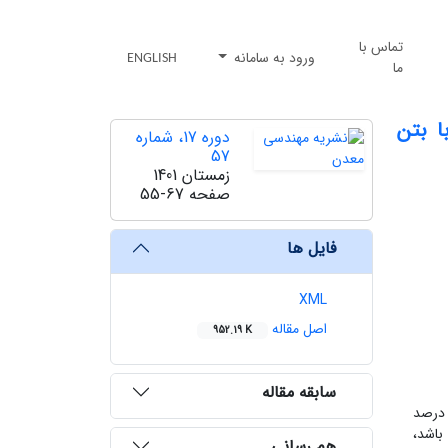
تماس با
ورود به سامانه
ENGLISH
ما
ا بتن
دوره 17، شماره
57
زمستان 1401
صفحه
55-67
فایل ها
XML
اصل مقاله
952.19 K
سابقه مقاله
 درصد
باشد،
هم رسانی