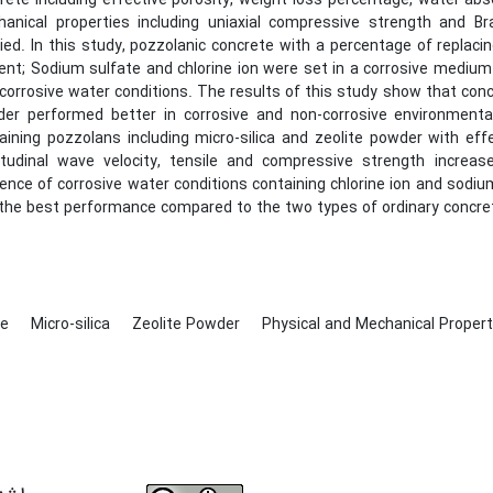
rete including effective porosity, weight loss percentage, water abso
anical properties including uniaxial compressive strength and Br
ied. In this study, pozzolanic concrete with a percentage of replacin
nt; Sodium sulfate and chlorine ion were set in a corrosive medium
corrosive water conditions. The results of this study show that concr
er performed better in corrosive and non-corrosive environmental
aining pozzolans including micro-silica and zeolite powder with eff
itudinal wave velocity, tensile and compressive strength increas
ence of corrosive water conditions containing chlorine ion and sodiu
the best performance compared to the two types of ordinary concrete
te
Micro-silica
Zeolite Powder
Physical and Mechanical Proper