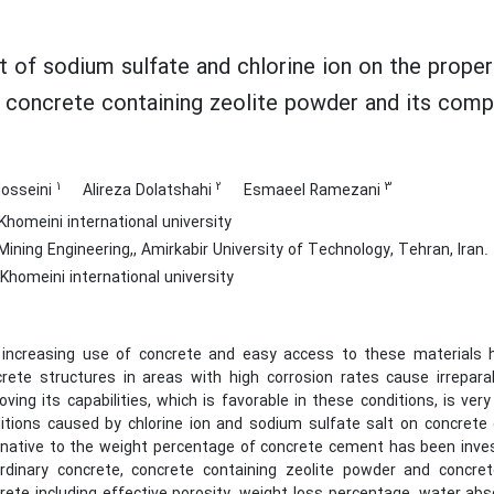
t of sodium sulfate and chlorine ion on the prope
a, concrete containing zeolite powder and its comp
1
2
3
osseini
Alireza Dolatshahi
Esmaeel Ramezani
homeini international university
ining Engineering,, Amirkabir University of Technology, Tehran, Iran.
homeini international university
increasing use of concrete and easy access to these materials ha
rete structures in areas with high corrosion rates cause irrepar
oving its capabilities, which is favorable in these conditions, is ver
itions caused by chlorine ion and sodium sulfate salt on concrete 
rnative to the weight percentage of concrete cement has been invest
rdinary concrete, concrete containing zeolite powder and concrete