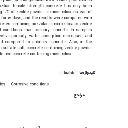
rption, and longitudinal wave velocity, as well as
azilian tensile strength concrete has only been
g 10% of zeolite powder or micro-silica instead of
 for 15 days, and the results were compared with
etes containing pozzolanic micro-silica or zeolite
 conditions than ordinary concrete. In samples
ective porosity, water absorption decreased, and
ed compared to ordinary concrete. Also, in the
m sulfate salt, concrete containing zeolite powder
 and concrete containing micro-silica.
کلیدواژه‌ها
English
ties
Corrosive conditions
مراجع