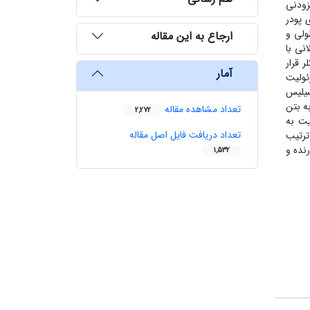
زودنی
 پودر
ولی و
ارجاع به این مقاله
نی با
و یون کلر قرار
آمار
ئولیت
سیلیس
ه بتن
تعداد مشاهده مقاله
2,272
یت به
تعداد دریافت فایل اصل مقاله
 ترتیب
رنده و
1,532