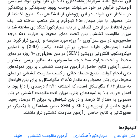
این مصالح مانند سرباره‌کوره‌آهنگدازی به دلیل دارا بودن مواد سیلیسی
آلومیناتی فرآوان در خود می‌توانند موجب بهبود چسبندگی و پرکنندگی
در ساختار بتن شوند. در این پژوهش آزمایشگاهی، یک طرح اختلاط از
بتن معمولی با عیار سیمان 450 کیلوگرم بر متر مکعب ساخته شد. یک
طرح اختلاط نیز از بتن قلیافعال بر پایه سرباره‌کوره‌آهنگدازی ساخته شد تا
میزان مقاومت کششی بتن تحت دمای محیط و حرارت 500 درجه
سلسیوس، در سن عمل‌آوری 90 روزه مورد مقایسه و ارزیابی قرار گیرد. در
ادامه آزمون‌های طیف سنجی پراش اشعه ایکس (XRD) و تصاویر
میکروسکوپ الکترونی روبشی (SEM) در سن عمل‌آوری 90 روزه در دمای
محیط و تحت حرارت 500 درجه سلسیوس، به منظور بررسی بیشتر و
راستی آزمایی نتایج حاصل از آزمون مقاومت کششی، بر روی نمونه‌های
بتنی انجام گرفت. نتایج حاصله حاکی از کسب مقاومت کششی در دمای
محیط، برای بتن معمولی به مقدار 048/5 مگاپاسکال و برای بتن قلیافعال
به مقدار 41/4 مگاپاسکال است، که اختلاف 63/12 درصدی را دارا بود. با
اعمال حرارت بالا به نمونه‌های بتنی، میزان افت مقاومت کششی در بتن
معمولی به مقدار 51 درصد و در بتن قلیافعال به میزان 21 درصد، رسید.
نتایج حاصل از آزمون‌های XRD و SEM ضمن هماهنگی با یکدیگر، در
همپوشانی با نتایج حاصل از آزمون مقاومت کششی قرار داشتند.
کلیدواژه‌ها
بتن قلیافعال
سرباره‌کوره‌آهنگدازی
آزمون مقاومت کششی
طیف