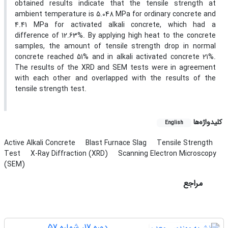
obtained results indicate that the tensile strength at
ambient temperature is 5.048 MPa for ordinary concrete and
4.41 MPa for activated alkali concrete, which had a
difference of 12.63%. By applying high heat to the concrete
samples, the amount of tensile strength drop in normal
concrete reached 51% and in alkali activated concrete 21%.
The results of the XRD and SEM tests were in agreement
with each other and overlapped with the results of the
tensile strength test.
کلیدواژه‌ها
English
Active Alkali Concrete
Blast Furnace Slag
Tensile Strength
Test
X-Ray Diffraction (XRD)
Scanning Electron Microscopy
(SEM)
مراجع
دوره 17، شماره 57