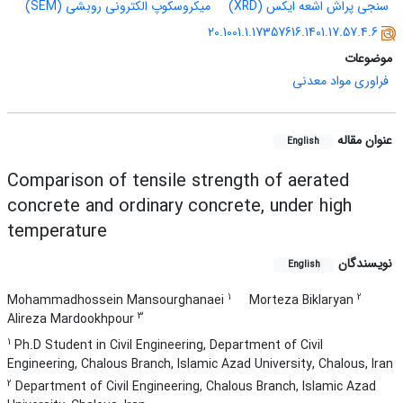
سنجی پراش اشعه ایکس (XRD)
میکروسکوپ الکترونی روبشی (SEM)
20.1001.1.17357616.1401.17.57.4.6
موضوعات
فراوری مواد معدنی
عنوان مقاله
English
Comparison of tensile strength of aerated
concrete and ordinary concrete, under high
temperature
نویسندگان
English
1
2
Mohammadhossein Mansourghanaei
Morteza Biklaryan
3
Alireza Mardookhpour
1
Ph.D Student in Civil Engineering, Department of Civil
Engineering, Chalous Branch, Islamic Azad University, Chalous, Iran
2
Department of Civil Engineering, Chalous Branch, Islamic Azad