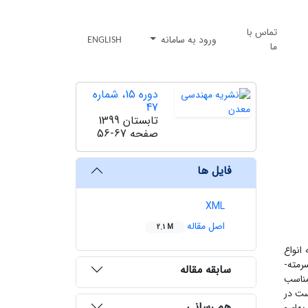
تماس با
ورود به سامانه
ENGLISH
ما
دوره 15، شماره
47
تابستان 1399
صفحه
56-67
فایل ها
XML
اصل مقاله
2.1 M
انواع
رمته-
سابقه مقاله
انس مناسب
 است در
هم رسانی