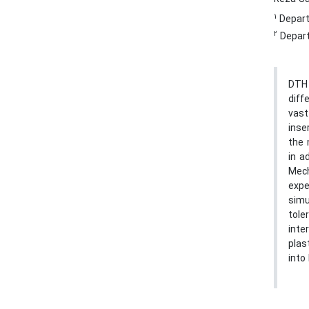
1
Depart
2
Depart
DTH 
diff
vast
inse
the 
in a
Mech
expe
simu
tole
inte
plas
into