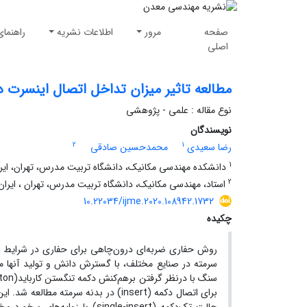
صفحه
مرور
اطلاعات نشریه
راهنمای
اصلی
مطالعه تاثیر میزان تداخل اتصال اینسرت 
نوع مقاله : علمی - پژوهشی
نویسندگان
2
1
رضا سعیدی
محمدحسین صادقی
1
دانشکده مهندسی مکانیک، دانشگاه تربیت مدرس، تهران، ایر
2
استاد، مهندسی مکانیک، دانشگاه تربیت مدرس، تهران ، ایران
10.22034/ijme.2020.108942.1732
چکیده
روش حفاری ضربه‌ای درون‌چاهی برای حفاری در شرایط م
سرمته در صنایع مختلف، با گسترش دانش و تولید آنها م
برای اتصال دکمه (insert) در بدنه سرم