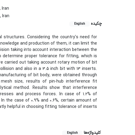
 Iran
 Iran
چکیده
English
cal structures. Considering the country's need for
 knowledge and production of them, it can limit the
lision taking into account interaction between the
 determine proper tolerance for fitting, which is
ere carried out taking account rotary motion of bit
ollision and also in a 3.5 inch bit with 13 inserts.
manufacturing of bit body, were obtained through
mesh size, results of pin-hub interference fit
ytical method. Results show that interference
resses and process forces. In case of 1.2% of
. In the case of 0.9% and 0.6%, certain amount of
tly helpful in choosing fitting tolerance of inserts
کلیدواژه‌ها
English