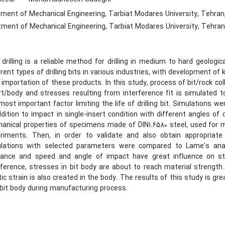
ment of Mechanical Engineering, Tarbiat Modares University, Tehran,
ment of Mechanical Engineering, Tarbiat Modares University, Tehran,
drilling is a reliable method for drilling in medium to hard geologi
erent types of drilling bits in various industries, with development of
 importation of these products. In this study, process of bit/rock col
rt/body and stresses resulting from interference fit is simulated to
most important factor limiting the life of drilling bit. Simulations w
ddition to impact in single-insert condition with different angles of c
anical properties of specimens made of DIN1.6580 steel, used for 
riments. Then, in order to validate and also obtain appropriate 
lations with selected parameters were compared to Lame's anal
rance and speed and angle of impact have great influence on st
rference, stresses in bit body are about to reach material strength
tic strain is also created in the body. The results of this study is grea
 bit body during manufacturing process.