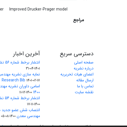
der
Improved Drucker-Prager model
مراجع
دسترسی سریع
آخرین اخبار
صفحه اصلی
انتشار برخط شماره 56 نشریه مهندسی معدن
درباره نشریه
1401-04-31
اعضای هیات تحریریه
نمایه سازی نشریه مهندسی
ارسال مقاله
Research Bib
1401-02-17
تماس با ما
اسامی داوران نشریه مهن
نقشه سایت
1400
1400-12-11
انتشار برخط شماره 54 نشریه مهندسی معدن
1400-11-17
انتصاب شش عضو جدید هی
مهندسی معدن
1400-08-05
سامانه مدیریت نشریات علمی.
طراحی و پیاده سازی از
سیناو