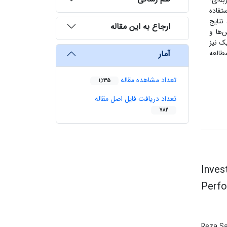
چ با تعداد 13 دکمه بصورت ضربه‌ای-
خت بدنه سرمته استفاده
دست آوردن اندازه شبکه (Mesh size) مناسب، نتایج
ارجاع به این مقاله
‌ها و
0.% مقداری کرنش پلاستیک نیز
آمار
طالعه
تعداد مشاهده مقاله
1,235
تعداد دریافت فایل اصل مقاله
782
Inves
Perf
Reza S