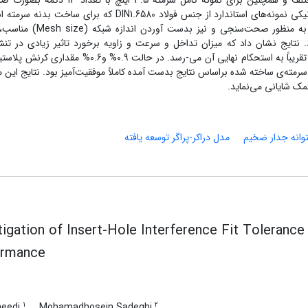
حالت تک‌دکمه (single-insert) با زوایه‌های برخورد مختلف و همچنین برای نمونه کامل سرمته 3.5 این
چرخشی شبیه‌سازی گردید. بدین منظور ابتدا خواص مکانیکی نمونه‌های استاندارد از جنس فولاد DIN1.6580 که برای سا
می‌شود از طریق آزمایش‌های تجربی بدست آمد. سپس به منظور صحت‌سنجی و نیز ب
 نتایج نشان داد که میزان تداخل و سرعت و زاویه برخورد تاثیر زیادی در تنش
نیروهای فرآیند دارند. در تداخل 1.2%تنش در بدنه سرمته تقریباً به استحکام نهایی آن می-رسد. در حالت 0.9% و6
رمته‌ی ساخته شده براساس نتایج بدست آمده کاملاً موفقیت‌آمیز بود. نتایج این م
مک شایانی می‌نماید.
وانه جدار ضخیم
مدل دراکر-پراگر توسعه یافته
tigation of Insert-Hole Interference Fit Tolerance 
ormance
1
2
aeedi
Mohamadhosein Sadeghi