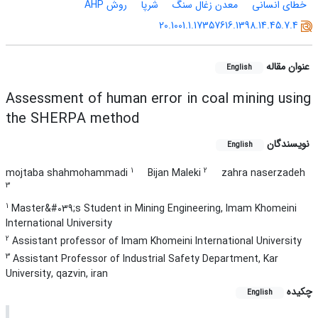
خطای انسانی
معدن زغال سنگ
شرپا
روش AHP
20.1001.1.17357616.1398.14.45.7.4
عنوان مقاله
English
Assessment of human error in coal mining using
the SHERPA method
نویسندگان
English
1
2
mojtaba shahmohammadi
Bijan Maleki
zahra naserzadeh
3
1
Master&#039;s Student in Mining Engineering, Imam Khomeini
International University
2
Assistant professor of Imam Khomeini International University
3
Assistant Professor of Industrial Safety Department, Kar
University, qazvin, iran
چکیده
English