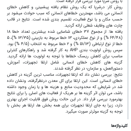
با روش شرپا مورد بررسی قرار گرفته است.
روش کار: درشرپا که یک روش نظام یافته پیشبینی و کاهش خطای
انسانی می باشد، مهمترین خطاهای انسانی که سبب حوادث میشود بر
حسب مکان و یا نوع فعالیت، تقسیم بندی شده است. نتایج در قالب
چارت های وظایف شغلی ارائه گردید.
یافته ها: از مجموع 37 خطای شناسایی شده بیشترین تعداد خطا 18
(64/48 %) و از نوع عملکردی، 13 خطا مربوط به بازبینی (13/35 %)، 5
خطا از نوع ارتباطی (51/13 %) و 2 خطا مربوط به انتخاب (4/5 %) بود.
سپس روش اولویت بندی AHP به کار گرفته شد و راهکارهای کنترلی
مناسب برای کاهش ریسک خطاها با توجه به اولویت ها ارائه گردید.
گزینه های کاهش خطای انسانی شامل ارتقا تجهیزات، آموزش،
دستورالعمل، و سازمان؛ در نظر گرفته شدند.
نتایج: بررسی نشان داد که ارتقا تجهیزات، مناسب ترین گزینه در کاهش
خطای انسانی است. این ارتقا برای کل معدن درنظرگرفته، ونشان داده
شد در شرایطی که محدودیت منابع و هزینه ها و یا زمان وجود داشته
باشد، می توان اثر گزینه ها بر هریک از فعالیت های اصلی را برای نتایج
بهترمورد بررسی قرار داد. در این حالت روش فوق قابلیت اجرای بهتری
دارد، زیرا به جای ارتقا تجهیزات برای همه بخش ها، ارتقا هر بخش با
توجه به گزینه موثرتر صورت میگیرد.
کلیدواژه‌ها