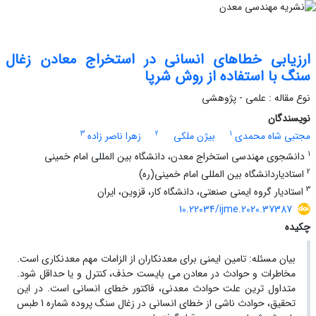
ارزیابی خطاهای انسانی در استخراج معادن زغال
سنگ با استفاده از روش شرپا
نوع مقاله : علمی - پژوهشی
نویسندگان
3
2
1
مجتبی شاه محمدی
بیژن ملکی
زهرا ناصر زاده
1
دانشجوی مهندسی استخراج معدن، دانشگاه بین المللی امام خمینی
2
استادیاردانشگاه بین المللی امام خمینی(ره)
3
استادیار گروه ایمنی صنعتی، دانشگاه کار، قزوین، ایران
10.22034/ijme.2020.37387
چکیده
بیان مسئله: تامین ایمنی برای معدنکاران از الزامات مهم معدنکاری است.
مخاطرات و حوادث در معادن می بایست حذف، کنترل و یا حداقل شود.
متداول ترین علت حوادث معدنی، فاکتور خطای انسانی است. در این
تحقیق، حوادث ناشی از خطای انسانی در زغال سنگ پروده شماره 1 طبس