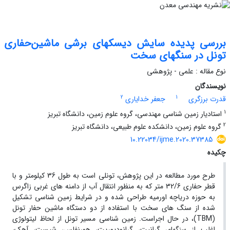
بررسی پدیده سایش دیسکهای برشی ماشین‌حفاری
تونل در سنگهای سخت
نوع مقاله : علمی - پژوهشی
نویسندگان
2
1
قدرت برزگری
جعفر خدایاری
1
استادیار زمین شناسی مهندسی، گروه علوم زمین، دانشگاه تبریز
2
گروه علوم زمین، دانشکده علوم طبیعی، دانشگاه تبریز
10.22034/ijme.2020.37385
چکیده
طرح مورد مطالعه در این پژوهش، تونلی است به طول 36 کیلومتر و با
قطر حفاری 32/6 متر که به منظور انتقال آب از دامنه های غربی زاگرس
به حوزه دریاچه اورمیه طراحی شده و در شرایط زمین شناسی تشکیل
شده از سنگ های سخت با استفاده از دو دستگاه ماشین حفار تونل
(TBM)، در حال اجراست. زمین شناسی مسیر تونل از لحاظ لیتولوژی
اغلب از سنگهای گرانیت، گرانودیوریت، هورنفلس، شیست، آهک،