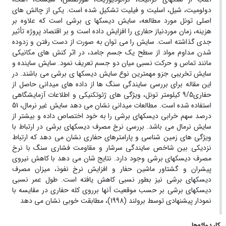
دولومیت، شیل، اسلیت و فیلیت تشکیل شده است. یکی از چالش های
اصلی تونل مورد مطالعه، سایش دیسکها ی برشی است که علاوه بر
هزینه، زمان موردنیاز حفاری را افزایش داده است و بر اقتصاد پروژه تأثیر
جدی گذاشته است. سایش را می توان به صورت از دست رفتن و زدوده
شدن مداوم مواد از سطح یک جسم جامد، در اثر کنش های مکانیکی
مانند تماس و حرکت نسبی میان دو جسم تعریف نمود. سایش ساینده و
سایش تخریبی جزو مهمترین نوع سایش دیسکها ی برشی می باشند. در
این مقاله برای بررسی سایندگی سنگ ها از داده های میدانی حاصل از
حفاری9/5 کیلومتر تونل، ویژگی های ژئوتکنیکی و اطلاعات آزمایشگاهی
استفاده شده است. مطالعات میدانی نشان می دهد سایش غیر نرمال، 51
درصد سهم خرابی دیسکهای برشی را به خود اختصاص داده و بیشتر از
سایش نرمال می باشد. بررسی نرخ مصرف دیسکهای برشی در ارتباط با
ویژگی های زمین شناسی و پارامترهای حفاری نشان می دهد که ارتباط
نزدیکی بین شاخص سایندگی سرشار و مقاومت فشاری سنگ با نرخ
مصرف دیسکهای برشی وجود دارد. نتایج شان می دهد با کاهش نیروی
پیشران و گشتاور ماشین حفار و افزایش نرخ نفوذ، میزان مصرف
دیسکهای برشی نیز بطور نسبی کاهش یافته است. طول عمر نسبی
دیسکهای برشی بر حسب موقعیت آنها برروی کله حفاری در مقایسه با
نمودار پیشنهادی توسط برولند (1998)، مطابقت خوبی نشان می دهد
کلیدواژه‌ها